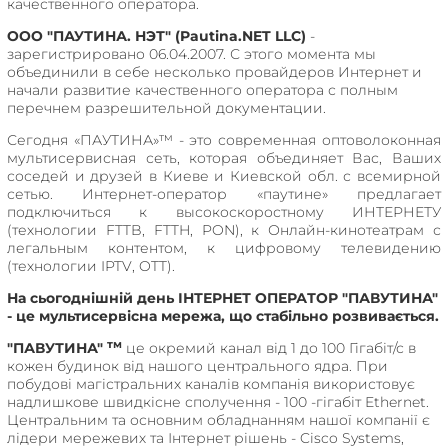
качественного оператора.
ООО "ПАУТИНА. НЭТ" (Pautina.NET LLC)
-
зарегистрировано 06.04.2007. С этого момента мы
объединили в себе несколько провайдеров Интернет и
начали развитие качественного оператора с полным
перечнем разрешительной документации.
Сегодня «ПАУТИНА»™ - это современная оптоволоконная
мультисервисная сеть, которая объединяет Вас, Ваших
соседей и друзей в Киеве и Киевской обл. с всемирной
сетью. Интернет-оператор «паутине» предлагает
подключиться к высокоскоростному ИНТЕРНЕТУ
(технологии FTTB, FTTH, PON), к Онлайн-кинотеатрам с
легальным контентом, к цифровому телевидению
(технологии IPTV, OTT).
На сьогоднішній день ІНТЕРНЕТ ОПЕРАТОР "ПАВУТИНА"
- це мультисервісна мережа, що стабільно розвивається.
тм
"ПАВУТИНА"
це окремий канал від 1 до 100 Гігабіт/с в
кожен будинок від нашого центрального ядра. При
побудові магістральних каналів компанія використовує
надлишкове швидкісне сполучення - 100 -гігабіт Ethernet.
Центральним та основним обладнанням нашої компанії є
лідери мережевих та Інтернет рішень - Cisco Systems,