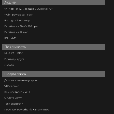
Акции
"Интернет 12 месяцев БЕСПЛАТНО"
"WiFi роутер за 1 грн"
Выгодный переход
Гигабит на ДАЧУ 199 грн
Гигабит на 12 мес
{#TITLE#}
Лояльность
Мой КЕШБЕК
Приведи друга
Льготы
Поддержка
Дополнительные услуги
VIP сервис
Как настроить Wi-Fi
Оплата услуг
Тест скорости
MAH WH Powerbank Калькулятор