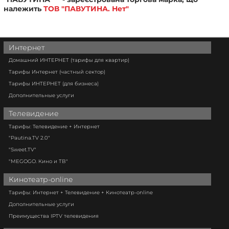
належить
ТОВ "ПАВУТИНА. Нет"
Интернет
Домашний ИНТЕРНЕТ (тарифы для квартир)
Тарифы Интернет (частный сектор)
Тарифы ИНТЕРНЕТ (для бизнеса)
Дополнительные услуги
Телевидение
Тарифы: Телевидение + Интернет
"Pautina.TV 2.0"
"Sweet.TV"
"MEGOGO. Кино и ТВ"
Кинотеатр-online
Тарифы: Интернет + Телевидение + Кинотеатр-online
Дополнительные услуги
Преимущества IPTV телевидения