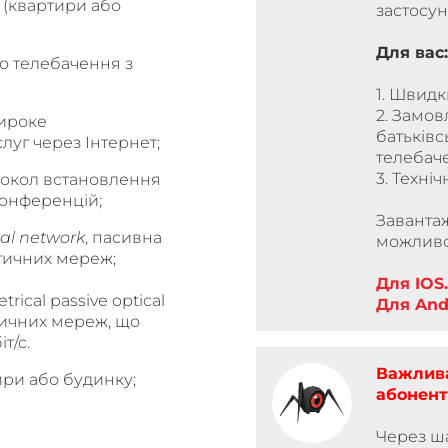
 (квартири або
застосун
Для вас:
о телебачення з
1. Швидк
2. Замов
широке
батьківс
уг через Інтернет;
телебач
3. Техніч
ротокол встановлення
конференцій;
Завантаж
cal network
, пасивна
можливо
тичних мереж;
Для IOS.
etrical passive optical
Для And
тичних мереж, що
т/с.
Важлива
ри або будинку;
абонент
Через ша