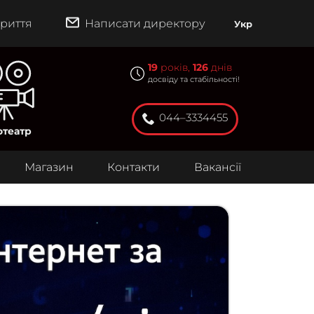
риття
Написати директору
Укр
19
років,
126
днів
досвіду та стабільності!
044–3334455
отеатр
Магазин
Контакти
Вакансії