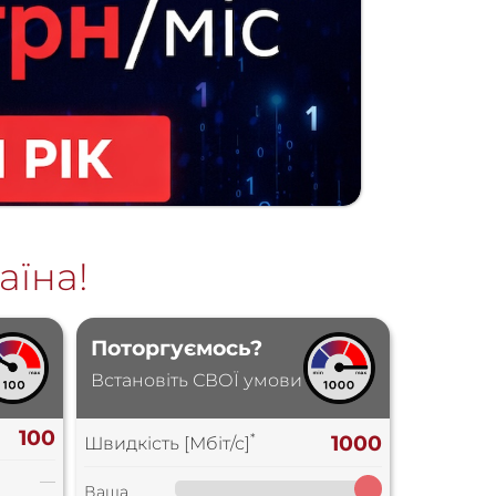
їна!
Поторгуємось?
Встановіть СВОЇ умови
100
*
1000
Швидкість [Мбіт/с]
—
Ваша