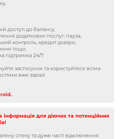
ку.
ий доступ до балансу.
лення додаткових послуг: пауза,
ький контроль, кредит довіри,
ення тощо.
на підтримка 24/7.
уйте застосунок та користуйтеся всіма
стями вже зараз!
roid.
 інформація для діючих та потенційних
ів!
лену спеку та дуже часті відключення