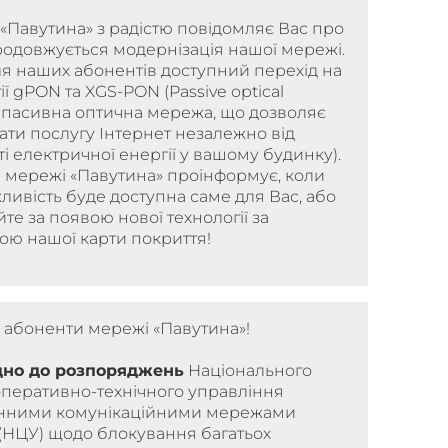
«Павутина» з радістю повідомляє Вас про
родовжується модернізація нашої мережі.
я наших абонентів доступний перехід на
ії gPON та XGS-PON (Passive optical
, пасивна оптична мережа, що дозволяє
ти послугу Інтернет незалежно від
і електричної енергії у вашому будинку).
 мережі «Павутина» проінформує, коли
ливість буде доступна саме для Вас, або
йте за появою нової технології за
ою нашої карти покриття!
 абоненти мережі «Павутина»!
дно до розпоряджень
Національного
оперативно-технічного управління
нними комунікаційними мережами
 (НЦУ) щодо блокування багатьох