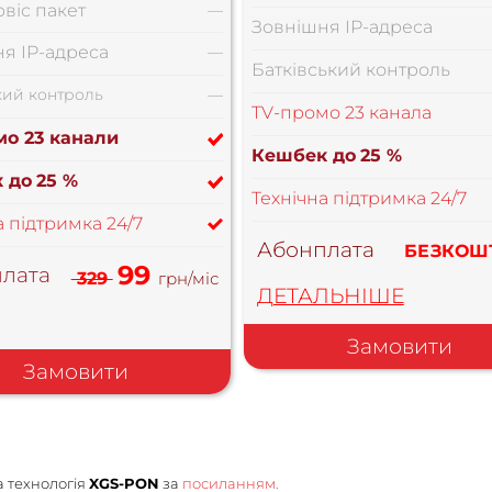
рвіс пакет
—
Зовнішня IP-адреса
я IP-адреса
—
Батківський контроль
кий контроль
—
TV-промо 23 канала
мо 23 канали
Кешбек до
25 %
 до
25 %
Технічна підтримка 24/7
а підтримка 24/7
Абонплата
БЕЗКОШ
99
лата
329
грн/міс
ДЕТАЛЬНІШЕ
Замовити
Замовити
а технологія
XGS-PON
за
посиланням.