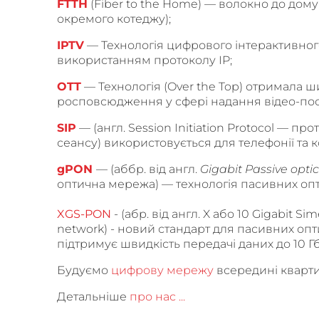
FTTH
(Fiber to the Home) — волокно до дому
окремого котеджу);
IPTV
— Технологія цифрового інтерактивног
використанням протоколу IP;
OTT
— Технологія (Over the Top) отримала 
росповсюдження у сфері надання відео-посл
SIP
— (англ. Session Initiation Protocol — п
сеансу) використовується для телефонії та 
gPON
— (аббр. від англ.
Gigabit
Passive opti
оптична мережа) — технологія пасивних оп
XGS-PON
- (абр. від англ. X або 10 Gigabit Sim
network) - новий стандарт для пасивних оп
підтримує швидкість передачі даних до 10 Гбі
Будуємо
цифрову мережу
всередині кварти
Детальніше
про нас ...