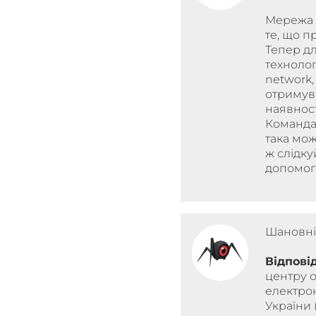
Мережа 
те, що п
Тепер дл
технолог
network
отримува
наявност
Команда
така мож
ж слідку
допомог
Шановні
Відпові
центру 
електро
України