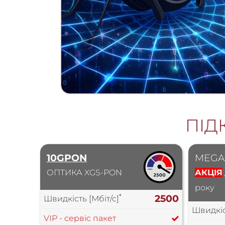
ПІД
10GPON
MEGA 
ОПТИКА XGS-PON
АКЦІЯ
року
*
2500
Швидкість [Мбіт/с]
Швидкіс
VIP - сервіс пакет