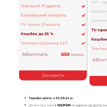
VIP - се
Зовнішня IP-адреса
Зовнішн
Батьківський контроль
Батківсь
TV-промо 23 канала
TV-про
Кешбек до
25 %
Кешбек
Технічна підтримка 24/7
Технічн
Абонплата
650
грн/міс
Абонп
Замовити
Тарифи діють з 02.09.24 р.
Деталі про тариф
10GPON
та адреси, де доступн