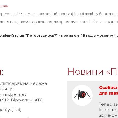
нням
гуємось?" можуть лише нові абоненти фізичні особи у багатопов
ься на адреси підключення, де протягом останніх 4-х календарн
ифний план "Поторгуємось?" - протягом 48 год з моменту по
:
Новини «П
ультісервісна мережа.
Особист
ння до
для
зав
ь, цифрового
SIP. Віртуальні АТС.
Тепер ви
о будівлі;
інтернет
зручному