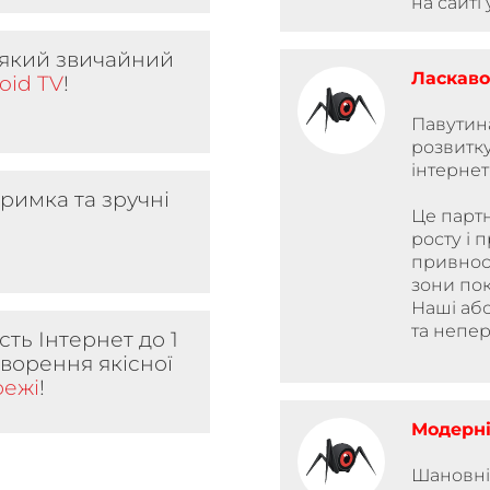
на сайті 
-який звичайний
Ласкав
oid TV
!
Павутин
розвитк
інтернет
римка та зручні
Це парт
росту і 
привнос
зони пок
Наші або
та непе
ть Інтернет до 1
створення якісної
режі
!
Модерні
Шановні