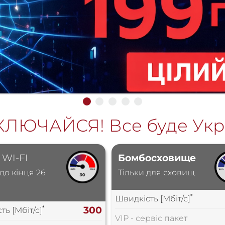
КЛЮЧАЙСЯ! Все буде Укра
WI-FI
Бомбосховище
до кінця 26
Тільки для сховищ
*
Швидкість [Мбіт/с]
*
300
ть [Мбіт/с]
VIP - сервіс пакет