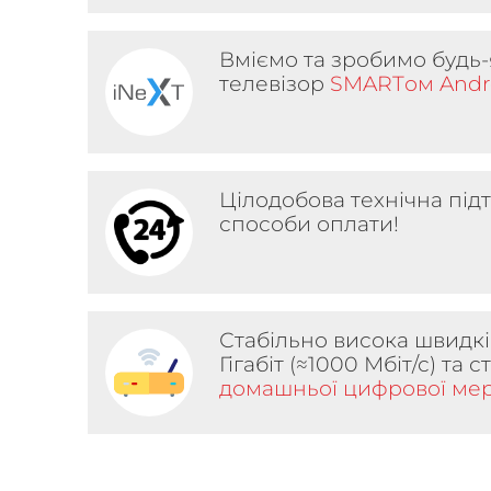
Вміємо та зробимо будь
телевізор
SMARTом Andr
Цілодобова технічна підт
способи оплати!
Стабільно висока швидкіс
Гігабіт (≈1000 Мбіт/с) та 
домашньої цифрової ме