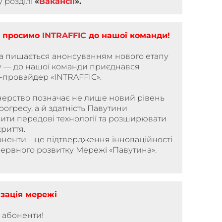
у розділі
«
Вакансії
».
о просимо
INTRAFFIC
до нашої команди!
а пишається анонсуванням нового етапу
у — до нашої команди приєднався
-провайдер «INTRAFFIС».
нерство позначає не лише новий рівень
прогресу, а й здатність Павутини
ити передові технології та розширювати
риття.
ненти – це підтвердження інноваційності
рервного розвитку Мережі «Павутина».
зація мережі
 абоненти!