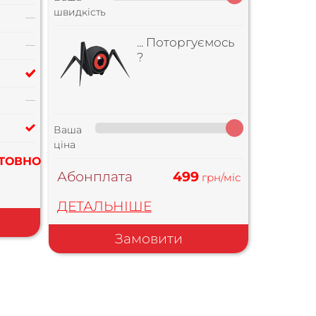
швидкість
—
... Поторгуємось
—
?
—
Ваша
ціна
ТОВНО
Абонплата
499
грн/міс
ДЕТАЛЬНІШЕ
Замовити