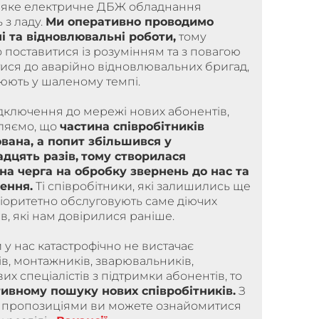
деяке електричне ДБЖ обладнання
 з ладу.
Ми оперативно проводимо
і та відновлювальні роботи,
тому
поставитися із розумінням та з повагою
ися до аварійно відновлювальних бригад,
юють у шаленому темпі.
дключення до мережі нових абонентів,
ляємо, що
частина співробітників
ована, а попит збільшився у
адцять разів,
тому створилася
на черга на обробку звернень до нас та
ення.
Ті співробітники, які залишились ще
ріоритетно обслуговують саме діючих
в, які нам довірилися раніше.
 у нас катастрофічно не вистачає
в, монтажників, зварювальників,
х спеціалістів з підтримки абонентів, то
тивному пошуку нових співробітників.
З
пропозиціями ви можете ознайомитися