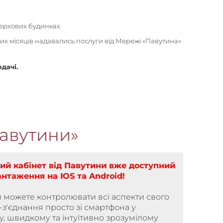
ерхових будинках.
их місяців надавались послуги від Мережі «Павутина»
дачі.
авутини»
ий кабінет від Павутини вже доступний
антаження на ІOS та Android!
 можете контролювати всі аспекти свого
-з'єднання просто зі смартфона у
, швидкому та інтуїтивно зрозумілому