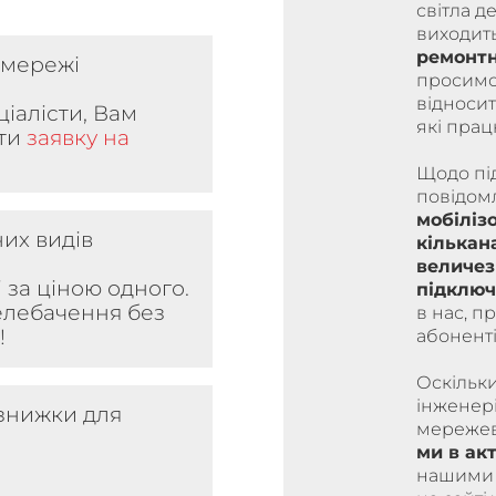
світла 
виходить
ремонтн
 мережі
просимо 
відносит
іалісти, Вам
які прац
ити
заявку на
Щодо пі
повідом
мобіліз
них видів
кількан
величез
і за ціною одного.
підключ
елебачення без
в нас, п
я!
абоненті
Оскільки
інженері
 знижки для
мережеви
ми в ак
нашими 