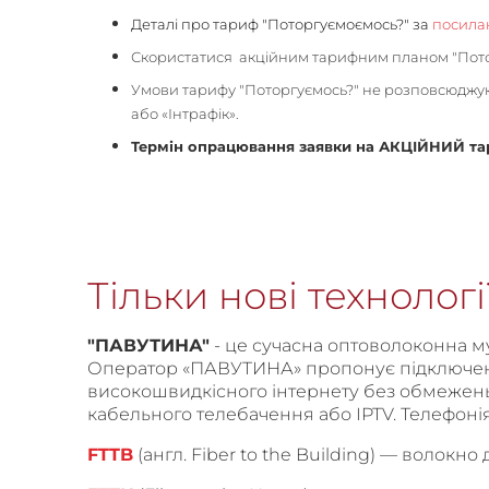
Деталі про тариф "Поторгуємоємось?" за
посила
Скористатися акційним тарифним планом "Потор
Умови тарифу "Поторгуємось?" не розповсюджуют
або «Інтрафік».
Термін опрацювання заявки на АКЦІЙНИЙ тар
Тільки нові технології
"ПАВУТИНА"
- це сучасна оптоволоконна м
Оператор «ПАВУТИНА» пропонує підключе
високошвидкісного інтернету без обмежен
кабельного телебачення або IPTV. Телефонія 
FTTB
(англ. Fiber to the Building) — волокно д