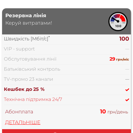
Резервна лінія
Керуй витратами!
*
100
Швидкість [Мбіт/с]
VIP - support
—
Обслуговування лінії
29
грн/міс
Батьківський контроль
—
TV-промо 23 канали
—
Кешбек до
25 %
Технічна підтримка 24/7
10
Абонплата
грн/день
ДЕТАЛЬНІШЕ