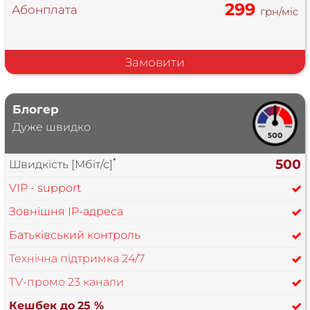
299
Абонплата
грн/міс
Замовити
Блогер
Дуже швидко
*
500
Швидкість [Мбіт/с]
VIP - support
Зовнішня IP-адреса
Батьківський контроль
Технічна підтримка 24/7
TV-промо 23 канали
Кешбек до
25 %