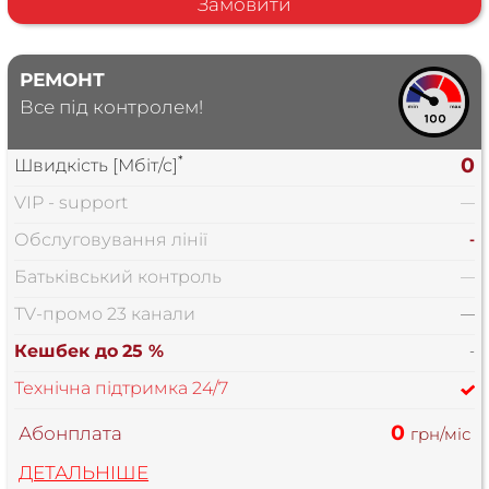
Замовити
РЕМОНТ
Все під контролем!
*
0
Швидкість [Мбіт/с]
VIP - support
—
Обслуговування лінії
-
Батьківський контроль
—
TV-промо 23 канали
—
Кешбек до
25 %
-
Технічна підтримка 24/7
0
Абонплата
грн/міс
ДЕТАЛЬНІШЕ