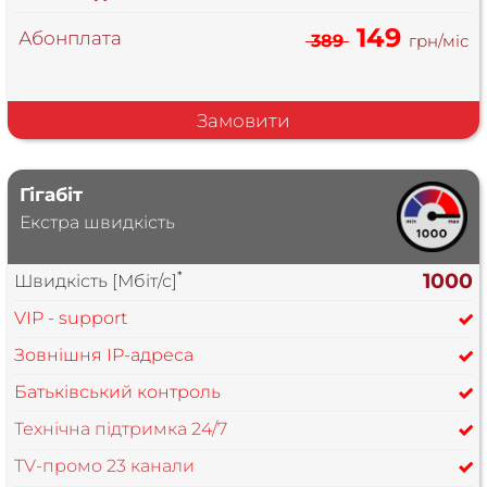
149
Абонплата
389
грн/міс
Замовити
Гігабіт
Екстра швидкість
*
1000
Швидкість [Мбіт/с]
VIP - support
Зовнішня IP-адреса
Батьківський контроль
Технічна підтримка 24/7
TV-промо 23 канали