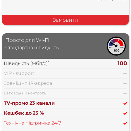
Замовити
Просто для WI-FI
Стандартна швидкість
*
100
Швидкість [Мбіт/с]
VIP - support
—
Зовнішня IP-адреса
—
Батківський контроль
—
TV-промо 23 канали
Кешбек до
25 %
Технічна підтримка 24/7