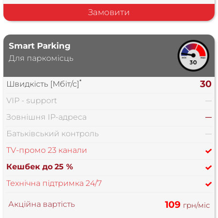
Замовити
Smart Parking
Для паркомісць
*
30
Швидкість [Мбіт/с]
VIP - support
—
Зовнішня IP-адреса
—
Батьківський контроль
—
TV-промо 23 канали
Кешбек до
25 %
Технічна підтримка 24/7
109
Акційна вартість
грн/міс