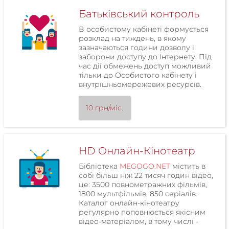
Батьківський контроль
В особистому кабінеті формується
розклад на тиждень, в якому
зазначаються години дозволу і
заборони доступу до Інтернету. Під
час дії обмежень доступ можливий
тільки до Особистого кабінету і
внутрішньомережевих ресурсів.
10 грн/міс.
HD Онлайн-Кінотеатр
Бібліотека
MEGOGO.NET
містить в
собі більш ніж 22 тисяч годин відео,
це: 3500 повнометражних фільмів,
1800 мультфільмів, 850 серіалів.
Каталог онлайн-кінотеатру
регулярно поповнюється якісним
відео-матеріалом, в тому числі -