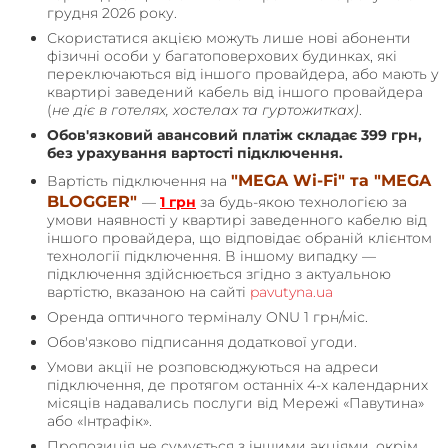
грудня 2026 року.
Скористатися акцією можуть лише нові абоненти
фізичні особи у багатоповерхових будинках, які
переключаються від іншого провайдера, або мають у
квартирі заведений кабель від іншого провайдера
(
не діє в готелях, хостелах та гуртожитках)
.
Обов'язковий авансовий платіж складає 399 грн,
без урахування вартості підключення.
"MEGA Wi-Fi" та "MEGA
Вартість підключення на
BLOGGER"
—
1 грн
за будь-якою технологією за
умови наявності у квартирі заведенного кабелю від
іншого провайдера, що відповідає обраній клієнтом
технології підключення. В іншому випадку —
підключення здійснюється згідно з актуальною
вартістю, вказаною на сайті
pavutyna.ua
Оренда оптичного терміналу ONU 1 грн/міс.
Обов'язково підписання додаткової угоди.
Умови акції не розповсюджуються на адреси
підключення, де протягом останніх 4-х календарних
місяців надавались послуги від Мережі «Павутина»
або «Інтрафік».
Пропозиція не сумується з іншими акціями, окрім