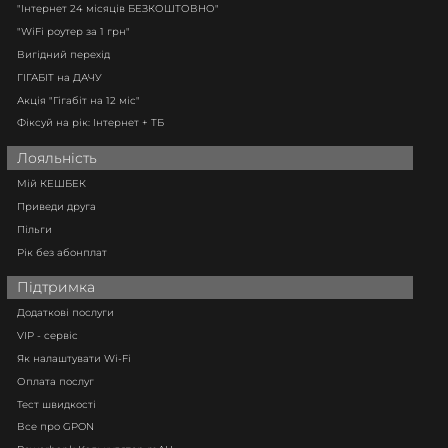
"Інтернет 24 місяців БЕЗКОШТОВНО"
"WiFi роутер за 1 грн"
Вигідний перехід
ГІГАБІТ на ДАЧУ
Акція "Гігабіт на 12 міс"
Фіксуй на рік: Інтернет + ТБ
Лояльність
Мій КЕШБЕК
Приведи друга
Пільги
Рік без абонплат
Підтримка
Додаткові послуги
VIP - сервіс
Як налаштувати Wi-Fi
Оплата послуг
Тест швидкості
Все про GPON