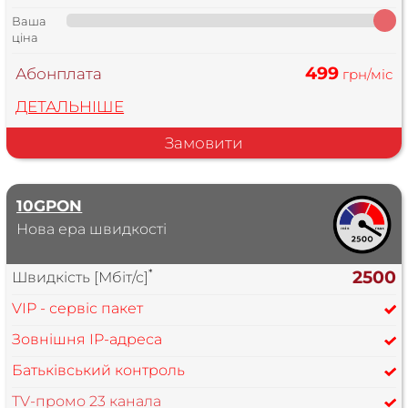
Ваша
ціна
499
Абонплата
грн/міс
ДЕТАЛЬНІШЕ
Замовити
10GPON
Нова ера швидкості
*
2500
Швидкість [Мбіт/с]
VIP - сервіс пакет
Зовнішня IP-адреса
Батьківський контроль
TV-промо 23 канала