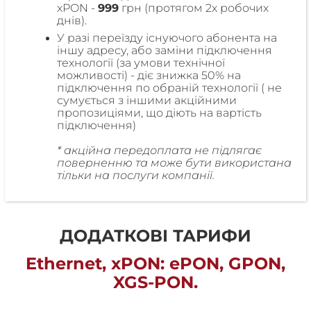
xPON -
999
грн (протягом 2х робочих
днів).
У разі переїзду існуючого абонента на
іншу адресу, або заміни підключення
технології (за умови технічної
можливості) - діє знижка 50% на
підключення по обраній технології ( не
сумується з іншими акційними
пропозиціями, що діють на вартість
підключення)
* акційна передоплата не підлягає
поверненню та може бути використана
тільки на послуги компанії.
ДОДАТКОВІ ТАРИФИ
Ethernet, xPON: ePON, GPON,
XGS-PON.