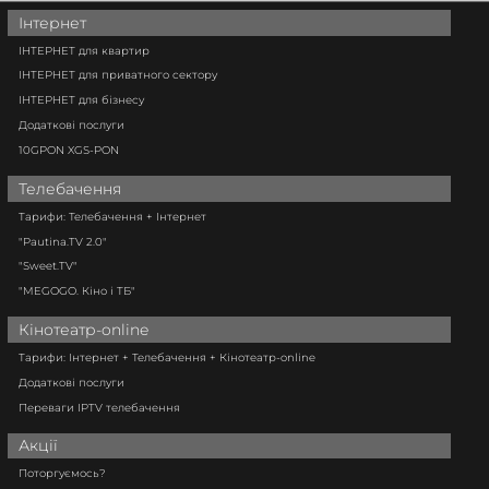
Інтернет
ІНТЕРНЕТ для квартир
ІНТЕРНЕТ для приватного сектору
ІНТЕРНЕТ для бізнесу
Додаткові послуги
10GPON XGS-PON
Телебачення
Тарифи: Телебачення + Інтернет
"Pautina.TV 2.0"
"Sweet.TV"
"MEGOGO. Кіно і ТБ"
Кінотеатр-online
Тарифи: Інтернет + Телебачення + Кінотеатр-online
Додаткові послуги
Переваги IPTV телебачення
Акції
Поторгуємось?