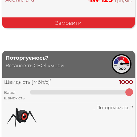
359
грн/міс
Замовити
Поторгуємось?
Встановіть СВОЇ умови
*
1000
Швидкість [Мбіт/с]
Ваша
швидкість
... Поторгуємось ?