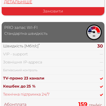
ДЕТАЛЬНІШЕ
Замовити
PRO запас WI-FI
Стандартна швидкість
*
30
Швидкість [Мбіт/с]
VIP - support
—
Зовнішня IP-адреса
—
Батківський контроль
—
TV-промо 23 канали
Кешбек до
25 %
Технічна підтримка 24/7
159
Абонплата
грн/міс