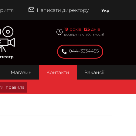
риття
Написати директору
Укр
19
років,
125
днів
досвіду та стабільності!
044–3334455
отеатр
Магазин
Контакти
Вакансії
и, правила