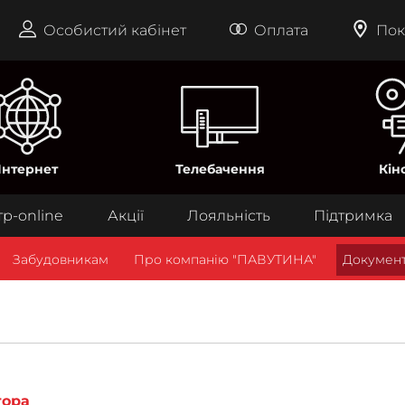
Особистий кабінет
Оплата
Пок
Інтернет
Телебачення
Кін
тр-online
Акції
Лояльність
Підтримка
Забудовникам
Про компанію "ПАВУТИНА"
Документ
тора