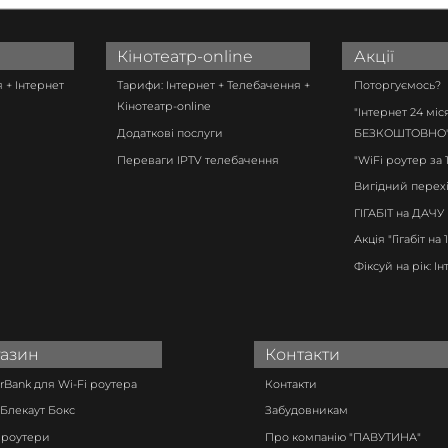
Кінотеатр-online
Акції
 + Інтернет
Тарифи: Інтернет + Телебачення +
Поторгуємось?
Кінотеатр-online
"Інтернет 24 міс
Додаткові послуги
БЕЗКОШТОВНО
Переваги IPTV телебачення
"WiFi роутер за 1
Вигідний перех
ГІГАБІТ на ДАЧУ
Акція "Гігабіт на 
Фіксуй на рік: Ін
азин
Контакти
Bank для Wi-Fi роутера
Контакти
Блекаут Бокс
Забудовникам
 роутери
Про компанію "ПАВУТИНА"