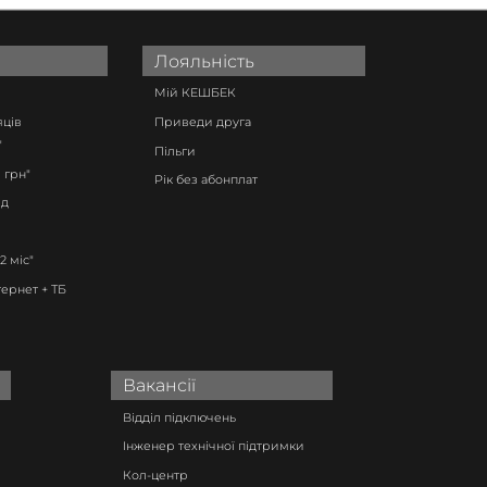
Лояльність
Мій КЕШБЕК
яців
Приведи друга
"
Пільги
 грн"
Рік без абонплат
ід
12 міс"
тернет + ТБ
Вакансії
Відділ підключень
Інженер технічної підтримки
Кол-центр