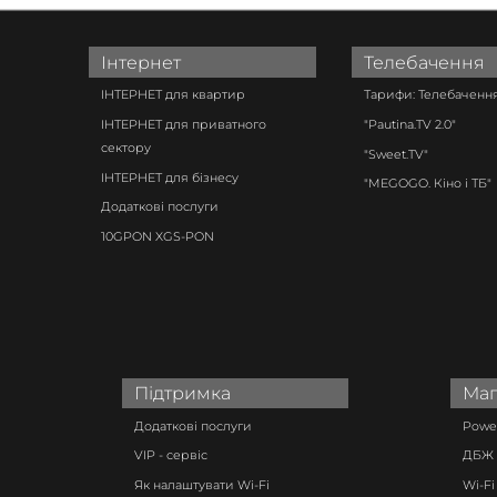
Інтернет
Телебачення
ІНТЕРНЕТ для квартир
Тарифи: Телебачення
ІНТЕРНЕТ для приватного
"Pautina.TV 2.0"
сектору
"Sweet.TV"
ІНТЕРНЕТ для бізнесу
"MEGOGO. Кіно і ТБ"
Додаткові послуги
10GPON XGS-PON
Підтримка
Маг
Додаткові послуги
Power
VIP - сервіс
ДБЖ 
Як налаштувати Wi-Fi
Wi-Fi