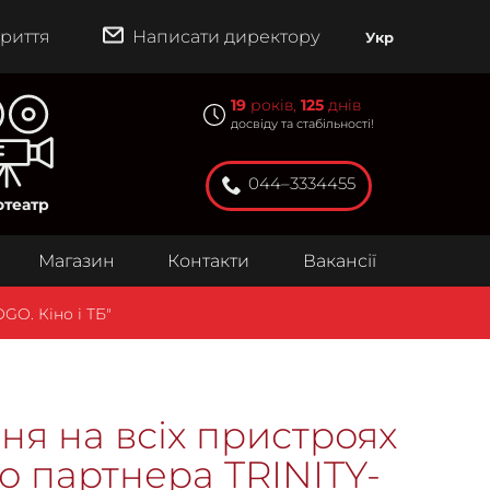
риття
Написати директору
Укр
19
років,
125
днів
досвіду та стабільності!
044–3334455
отеатр
Магазин
Контакти
Вакансії
GO. Кіно і ТБ"
ня на всіх пристроях
о партнера TRINITY-