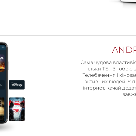
AND
Сама чудова властивіс
тільки ТБ... З тобою
Телебачення і кіноза
активних людей. У па
інтернет. Качай додат
завжд