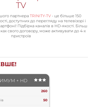
TV
ашого партнера
TRINITY-TV
- це більше 150
ості, доступних до перегляду на телевізорі і
мартфоні! Підбірка каналів в HD-якості. Більш
мках свого договору, може активувати до 4-х
пристроїв
ЕВШЕ!
ИМУМ + HD
260
ів
50