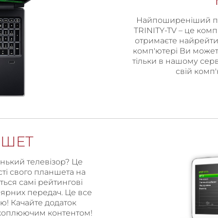
Найпоширеніший пр
TRINITY-TV – це комп
отримаєте найрейтин
комп'ютері Ви можете
тільки в нашому серв
свій комп'
НШЕТ
нький телевізор? Це
ті свого планшета на
іться самі рейтингові
улярних передач. Це все
ю! Качайте додаток
 захоплюючим контентом!