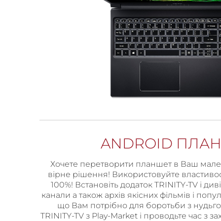
ANDROID ПЛА
Хочете перетворити планшет в Ваш мале
вірне рішення! Використовуйте властивос
100%! Встановіть додаток TRINITY-TV і див
канали а також архів якісних фільмів і поп
що Вам потрібно для боротьби з нудьго
TRINITY-TV з Play-Market і проводьте час з