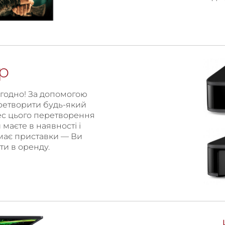
р
вгодно! За допомогою
ретворити будь-який
ес цього перетворення
 маєте в наявності і
емає приставки — Ви
яти в оренду.