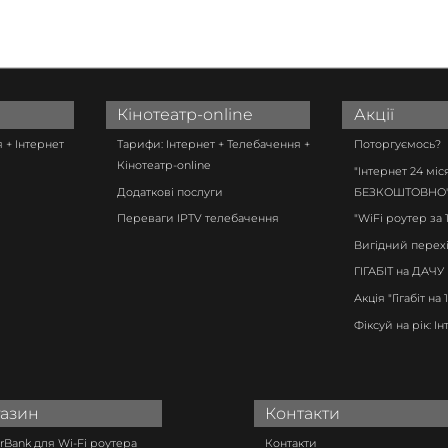
Кінотеатр-online
Акції
 + Інтернет
Тарифи: Інтернет + Телебачення +
Поторгуємось?
Кінотеатр-online
"Інтернет 24 міс
Додаткові послуги
БЕЗКОШТОВНО
Переваги IPTV телебачення
"WiFi роутер за 1
Вигідний перех
ГІГАБІТ на ДАЧУ
Акція "Гігабіт на 
Фіксуй на рік: Ін
азин
Контакти
Bank для Wi-Fi роутера
Контакти