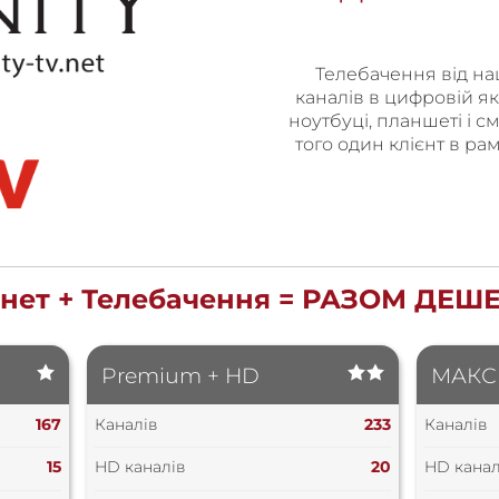
Телебачення від н
каналів в цифровій як
ноутбуці, планшеті і с
того один клієнт в ра
рнет + Телебачення = РАЗОМ ДЕШ
Premium + HD
МАКС
167
Каналів
233
Каналів
15
HD каналів
20
HD канал