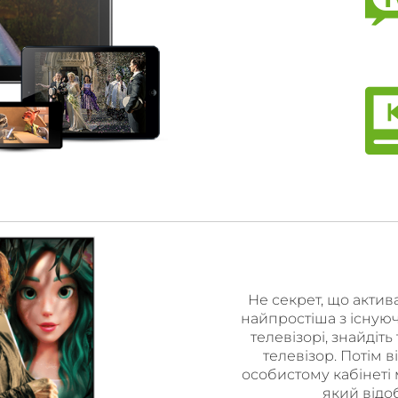
Не секрет, що актив
найпростіша з існуючи
телевізорі, знайдіть
телевізор. Потім 
особистому кабінеті 
який відо