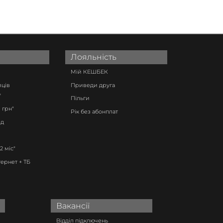
Лояльність
Мій КЕШБЕК
яців
Приведи друга
"
Пільги
 грн"
Рік без абонплат
ід
12 міс"
тернет + ТБ
Вакансії
Відділ підключень