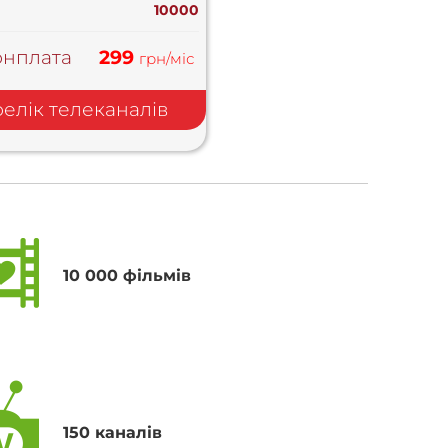
10000
онплата
299
грн/міс
елік телеканалів
10 000 фільмів
150 каналів