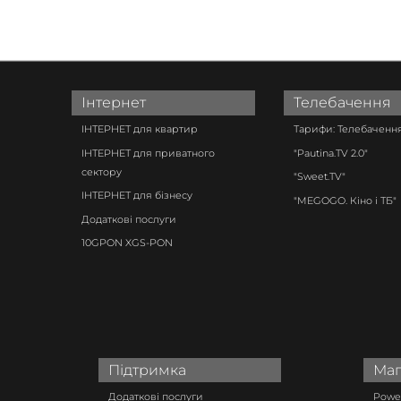
Інтернет
Телебачення
ІНТЕРНЕТ для квартир
Тарифи: Телебачення
ІНТЕРНЕТ для приватного
"Pautina.TV 2.0"
сектору
"Sweet.TV"
ІНТЕРНЕТ для бізнесу
"MEGOGO. Кіно і ТБ"
Додаткові послуги
10GPON XGS-PON
Підтримка
Маг
Додаткові послуги
Power