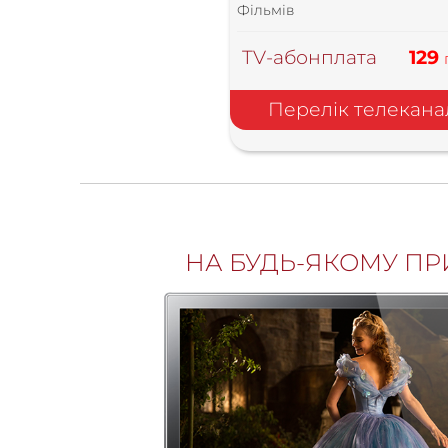
Фільмів
TV-абонплата
129
Перелік телекана
НА БУДЬ-ЯКОМУ ПР