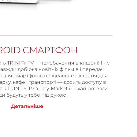
ROID СМАРТФОН
ть TRINITY-TV — телебачення в кишені! І не
 завжди добірка новітніх фільмів і передач.
л для смартфонів це ідеальне рішення для
рку, кафе і транспорті — досить доступу в
ок TRINITY-TV з Play-Market і нехай розваги
и будуть у тебе під рукою.
Детальніше