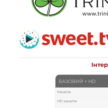
Інте
БАЗОВИЙ + HD
Каналів
HD каналів