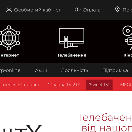
Особистий кабінет
Оплата
Пок
Інтернет
Телебачення
Кін
тр-online
Акції
Лояльність
Підтримка
бачення + Інтернет
"Pautina.TV 2.0"
"Sweet.TV"
"MEGO
Телебачен
від нашог