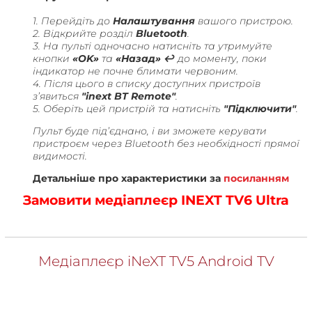
1. Перейдіть до
Налаштування
вашого пристрою.
2. Відкрийте розділ
Bluetooth
.
3. На пульті одночасно натисніть та утримуйте
кнопки
«OK»
та
«Назад» ↩️
до моменту, поки
індикатор не почне блимати червоним.
4. Після цього в списку доступних пристроїв
з’явиться
"inext BT Remote"
.
5. Оберіть цей пристрій та натисніть
"Підключити"
.
Пульт буде під’єднано, і ви зможете керувати
пристроєм через Bluetooth без необхідності прямої
видимості.
Детальніше про характеристики за
посиланням
Замовити медіаплеєр
I
N
EXT TV6 Ultra
Медіаплеєр iNeXT TV5 Android TV