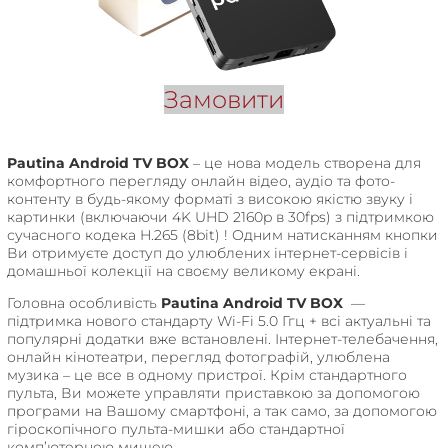
Замовити
Pautina Android TV BOX
–
це нова модель створена для
комфортного перегляду онлайн відео, аудіо та фото-
контенту в будь-якому форматі з високою якістю звуку і
картинки (включаючи 4K UHD 2160p в 30fps) з підтримкою
сучасного кодека H.265 (8bit) ! Одним натисканням кнопки
Ви отримуєте доступ до улюблених інтернет-сервісів і
домашньої колекції на своєму великому екрані.
Головна особливість
Pautina Android TV BOX
—
підтримка нового стандарту Wi-Fi 5.0 Ггц + всі актуальні та
популярні додатки вже встановлені. Інтернет-телебачення,
онлайн кінотеатри, перегляд фотографій, улюблена
музика – це все в одному пристрої. Крім стандартного
пульта, Ви можете управляти приставкою за допомогою
програми на Вашому смартфоні, а так само, за допомогою
гіроскопічного пульта-мишки або стандартної
комп’ютерною мишею.