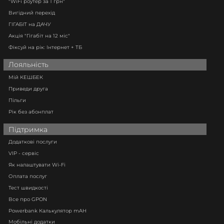
"WiFi роутер за 1 грн"
Вигідний перехід
ГІГАБІТ на ДАЧУ
Акція "Гігабіт на 12 міс"
Фіксуй на рік: Інтернет + ТБ
Лояльність
Мій КЕШБЕК
Приведи друга
Пільги
Рік без абонплат
Підтримка
Додаткові послуги
VIP - сервіс
Як налаштувати Wi-Fi
Оплата послуг
Тест швидкості
Все про GPON
Powerbank Калькулятор mAH
Мобільні додатки