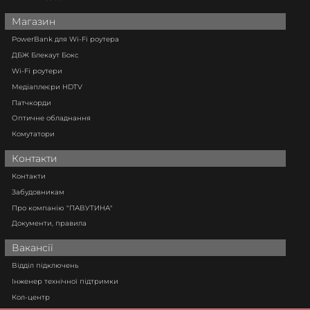
Магазин
PowerBank для Wi-Fi роутера
ДБЖ Блекаут Бокс
Wi-Fi роутери
Медіаплеєри HDTV
Патчкорди
Оптичне обладнання
Комутатори
Контакти
Контакти
Забудовникам
Про компанію "ПАВУТИНА"
Документи, правила
Вакансії
Відділ підключень
Інженер технічної підтримки
Кол-центр