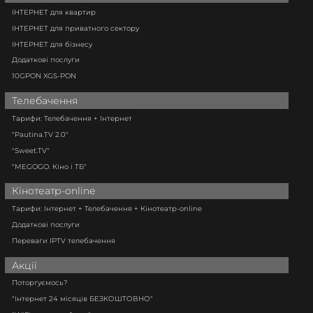
ІНТЕРНЕТ для квартир
ІНТЕРНЕТ для приватного сектору
ІНТЕРНЕТ для бізнесу
Додаткові послуги
10GPON XGS-PON
Телебачення
Тарифи: Телебачення + Інтернет
"Pautina.TV 2.0"
"Sweet.TV"
"MEGOGO. Кіно і ТБ"
Кінотеатр-online
Тарифи: Інтернет + Телебачення + Кінотеатр-online
Додаткові послуги
Переваги IPTV телебачення
Акції
Поторгуємось?
"Інтернет 24 місяців БЕЗКОШТОВНО"