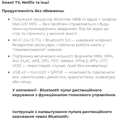
Sweet TV, Netflix та інші
.
Продуктивність без обмежень:
Потужний процесор Allwinner H618 (4 ядра) + графіка
Mali-G31 MP2 — без проблем справляються з будь-
яким мультимедійним завданням. Від 4K-відео до
ігор та стримінгу у високій якості.
Wi-Fi 2.4 / 5 ГГц + Bluetooth 5.0 — швидкий інтернет,
бездротові аксесуари, стабільна робота навіть у
“перевантаженій” мережі.
Підтримка величезної кількості форматів: MKV, MP4,
AVI, FLAC, APE, JPG, TIFF, Webkit, HTML5, IPTV, OTT,
VOD — переглядай, слухай, грай без конвертації.
USB x2 + microSD + S/PDIF — можливість підключити
все: накопичувач, джойстик, аудіосистему, клавіатуру
або мишу.
У копмлекті - Bluetooth пульт дистанційного
керування з функціоналом голосового управління.
Інструкція з налаштування пульта дистанційного
керування через Bluetooth: