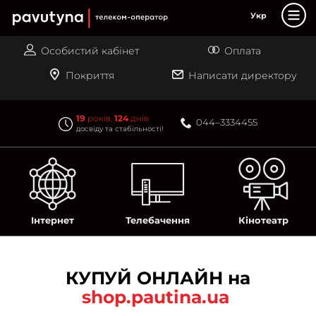
PAUTINA - телеком оператор
Укр
Інтернет
Особистий кабінет
Оплата
Телебачення
Покриття
Написати директору
Кінотеатр-online
Акції
19
років,
124
днів
044–3334455
досвіду та стабільності!
Лояльність
Підтримка
Магазин
Контакти
Інтернет
Телебачення
Кінотеатр
Вакансії
КУПУЙ ОНЛАЙН на
shop.pautina.ua