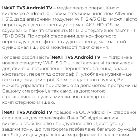
iNeXT TV5 Android TV
– медіаплеєр з операційною
системою Android 10, новим потужним чипсетом Allwinner
H313, дводіапазонним модулем WiFi 2.4/5 GHz і можливістю
перегляду відео контенту у форматі 4K UHD. Об'єм
вбудованої пам'яті становить 8 ГБ, а оперативної пам'яті - 1
ГБ (DDR3). Пристрій створений для комфортного
перегляду відео-, фото- та аудіо контенту, має багатий
функціонал і широкі можливості підключення.
Головна особливість
iNeXT TV5 Android TV
— підтримка
нового стандарту Wi-Fi 5.0 Ггц + всі актуальні та популярні
додатки вже встановлені. Інтернет-телебачення, онлайн
кінотеатри, перегляд фотографій, улюблена музика – це
все в одному пристрої. Крім стандартного пульта, Ви
можете управляти приставкою за допомогою програми на
Вашому смартфоні, а так само, за допомогою
гіроскопічного пульта-мишки або стандартної
комп’ютерною мишею.
iNeXT TV5 Android TV
працює на ОС Android TV, створеної
спеціально для телевізорів. Дана ОС відрізняється
високою стабільністю і продуктивністю. Досягнуто це
завдяки тому, що платформа позбавлена ​​багатьох функцій
необхідних для управління смартфонами і планшетами.