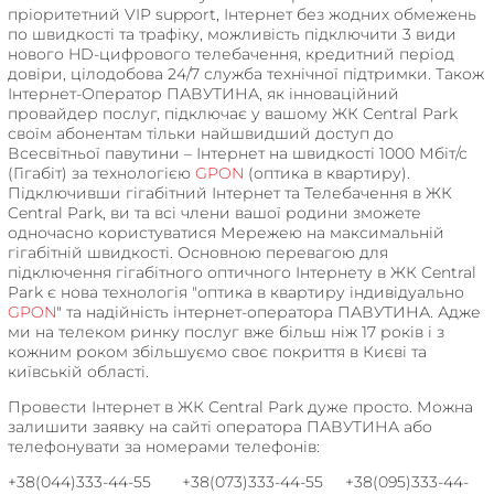
пріоритетний VIP support, Інтернет без жодних обмежень
по швидкості та трафіку, можливість підключити 3 види
нового HD-цифрового телебачення, кредитний період
довіри, цілодобова 24/7 служба технічної підтримки. Також
Інтернет-Оператор ПАВУТИНА, як інноваційний
провайдер послуг, підключає у вашому ЖК Central Park
своїм абонентам тільки найшвидший доступ до
Всесвітньої павутини – Інтернет на швидкості 1000 Мбіт/с
(Гігабіт) за технологією
GPON
(оптика в квартиру).
Підключивши гігабітний Інтернет та Телебачення в ЖК
Central Park, ви та всі члени вашої родини зможете
одночасно користуватися Мережею на максимальній
гігабітній швидкості. Основною перевагою для
підключення гігабітного оптичного Інтернету в ЖК Central
Park є нова технологія "оптика в квартиру індивідуально
GPON
" та надійність інтернет-оператора ПАВУТИНА. Адже
ми на телеком ринку послуг вже більш ніж 17 років і з
кожним роком збільшуємо своє покриття в Києві та
київській області.
Провести Інтернет в ЖК Central Park дуже просто. Можна
залишити заявку на сайті оператора ПАВУТИНА або
телефонувати за номерами телефонів:
+38(044)333-44-55 +38(073)333-44-55 +38(095)333-44-