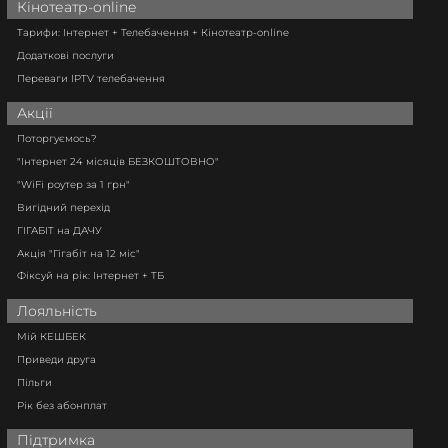
Кінотеатр-online
Тарифи: Інтернет + Телебачення + Кінотеатр-online
Додаткові послуги
Переваги IPTV телебачення
Акції
Поторгуємось?
"Інтернет 24 місяців БЕЗКОШТОВНО"
"WiFi роутер за 1 грн"
Вигідний перехід
ГІГАБІТ на ДАЧУ
Акція "Гігабіт на 12 міс"
Фіксуй на рік: Інтернет + ТБ
Лояльність
Мій КЕШБЕК
Приведи друга
Пільги
Рік без абонплат
Підтримка