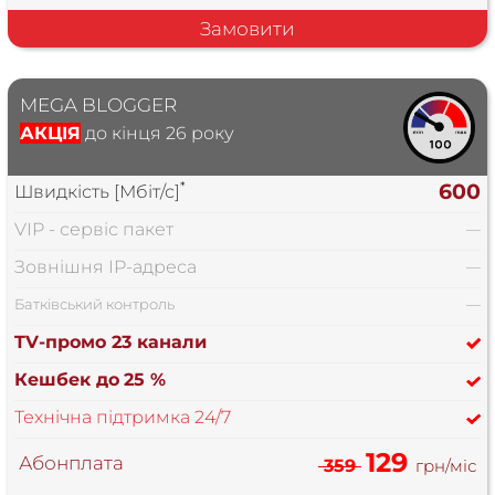
Замовити
MEGA BLOGGER
АКЦІЯ
до кінця 26 року
*
600
Швидкість [Мбіт/с]
VIP - сервіс пакет
—
Зовнішня IP-адреса
—
Батківський контроль
—
TV-промо 23 канали
Кешбек до
25 %
Технічна підтримка 24/7
129
Абонплата
359
грн/міс