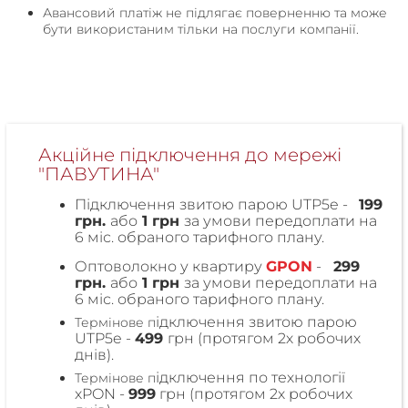
Авансовий платіж не підлягає поверненню та може
бути використаним тільки на послуги компанії.
Акційне підключення до мережі
"ПАВУТИНА"
Підключення звитою парою UTP5e -
199
грн.
або
1 грн
за умови передоплати на
6 міс. обраного тарифного плану.
Оптоволокно у квартиру
GPON
-
299
грн.
або
1 грн
за умови передоплати на
6 міс. обраного тарифного плану.
ідключення звитою парою
Термінове п
UTP5e -
499
грн (протягом 2х робочих
днів).
ідключення по технології
Термінове п
xPON -
999
грн (протягом 2х робочих