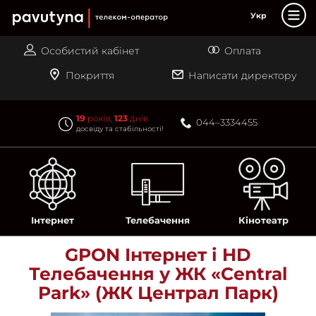
PAUTINA - телеком оператор
Укр
Інтернет
Особистий кабінет
Оплата
Телебачення
Покриття
Написати директору
Кінотеатр-online
Акції
19
років,
123
днів
044–3334455
досвіду та стабільності!
Лояльність
Підтримка
Магазин
Контакти
Інтернет
Телебачення
Кінотеатр
Вакансії
GPON Інтернет і HD
Телебачення у ЖК «Central
Park» (ЖК Централ Парк)