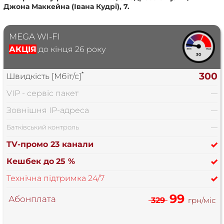
Джона Маккейна (Івана Кудрі), 7.
MEGA WI-FI
АКЦІЯ
до кінця 26 року
*
300
Швидкість [Мбіт/с]
VIP - сервіс пакет
—
Зовнішня IP-адреса
—
Батківський контроль
—
TV-промо 23 канали
Кешбек до
25 %
Технічна підтримка 24/7
99
Абонплата
329
грн/міс