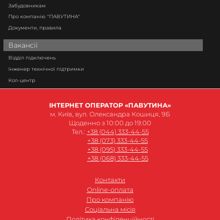
Забудовникам
Про компанію "ПАВУТИНА"
Документи, правила
Вакансії
Відділ підключень
Інженер технічної підтримки
Кол-центр
ІНТЕРНЕТ ОПЕРАТОР «ПАВУТИНА»
м. Київ, вул. Олександра Кошиця, 9Б
Щоденно з 10:00 до 19:00
Тел.:
+38 (044) 333-44-55
+38 (073) 333-44-55
+38 (095) 333-44-55
+38 (068) 333-44-55
Контакти
Online-оплата
Про компанію
Соціальна місія
Політика конфіденційності