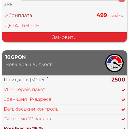
ціна
499
Абонплата
грн/міс
ДЕТАЛЬНІШЕ
Замовити
10GPON
Нова ера швидкості
*
2500
Швидкість [Мбіт/с]
VIP - сервіс пакет
Зовнішня IP-адреса
Батьківський контроль
TV-промо 23 канала
Кешбек до
25 %