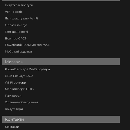
Додаткові послуги
VIP - сервіс
Як налаштувати Wi-Fi
Оплата послуг
Тест швидкості
Все про GPON
Powerbank Калькулятор mAH
Мобільні додатки
Магазин
PowerBank для Wi-Fi роутера
ДБЖ Блекаут Бокс
Wi-Fi роутери
Медіаплеєри HDTV
Патчкорди
Оптичне обладнання
Комутатори
Контакти
Контакти