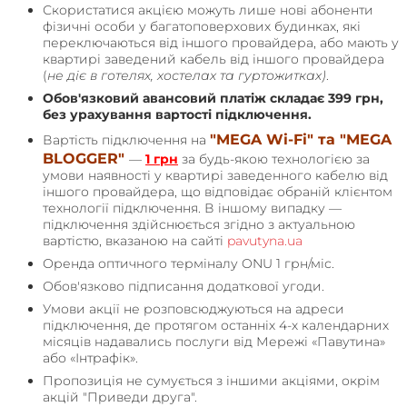
Скористатися акцією можуть лише нові абоненти
фізичні особи у багатоповерхових будинках, які
переключаються від іншого провайдера, або мають у
квартирі заведений кабель від іншого провайдера
(
не діє в готелях, хостелах та гуртожитках)
.
Обов'язковий авансовий платіж складає 399 грн,
без урахування вартості підключення.
"MEGA Wi-Fi" та "MEGA
Вартість підключення на
BLOGGER"
—
1 грн
за будь-якою технологією за
умови наявності у квартирі заведенного кабелю від
іншого провайдера, що відповідає обраній клієнтом
технології підключення. В іншому випадку —
підключення здійснюється згідно з актуальною
вартістю, вказаною на сайті
pavutyna.ua
Оренда оптичного терміналу ONU 1 грн/міс.
Обов'язково підписання додаткової угоди.
Умови акції не розповсюджуються на адреси
підключення, де протягом останніх 4-х календарних
місяців надавались послуги від Мережі «Павутина»
або «Інтрафік».
Пропозиція не сумується з іншими акціями, окрім
акцій "Приведи друга".