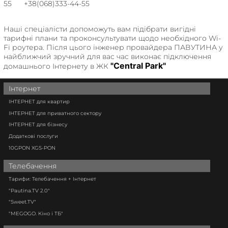
55 +38(068)333-44-55
Наші спеціалісти допоможуть вам підібрати вигідні
тарифні плани та проконсультувати щодо необхідного Wi-
Fi роутера. Після цього інженер провайдера ПАВУТИНА у
найближчий зручний для вас час виконає підключення
"Central Park"
домашнього Інтернету в ЖК
Інтернет
ІНТЕРНЕТ для квартир
ІНТЕРНЕТ для приватного сектору
ІНТЕРНЕТ для бізнесу
Додаткові послуги
10GPON XGS-PON
Телебачення
Тарифи: Телебачення + Інтернет
"Pautina.TV 2.0"
"Sweet.TV"
"MEGOGO. Кіно і ТБ"