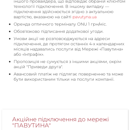
іншого провайдера, що відповідає обраній клієнтом
технології підключення. В іншому випадку —
підключення здійснюється згідно з актуальною
вартістю, вказаною на сайті
pavutyna.ua
Оренда оптичного терміналу ONU 1 грн/міс.
Обов'язково підписання додаткової угоди.
Умови акції не розповсюджуються на адреси
підключення, де протягом останніх 4-х календарних
місяців надавались послуги від Мережі «Павутина»
або «Інтрафік».
Пропозиція не сумується з іншими акціями, окрім
акцій "Приведи друга".
Авансовий платіж не підлягає поверненню та може
бути використаним тільки на послуги компанії.
Акційне підключення до мережі
"ПАВУТИНА"