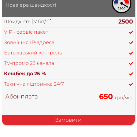
Нова ера швидкості
*
2500
Швидкість [Мбіт/с]
VIP - сервіс пакет
Зовнішня IP-адреса
Батьківський контроль
TV-промо 23 канала
Кешбек до
25 %
Технічна підтримка 24/7
650
Абонплата
грн/міс
Замовити