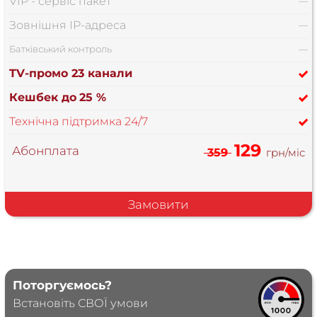
VIP - сервіс пакет
—
Зовнішня IP-адреса
—
Батківський контроль
—
TV-промо 23 канали
Кешбек до
25 %
Технічна підтримка 24/7
129
Абонплата
359
грн/міс
Замовити
Поторгуємось?
Встановіть СВОЇ умови