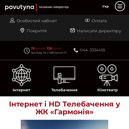
PAUTINA - телеком оператор
Укр
Інтернет
Особистий кабінет
Оплата
Телебачення
Покриття
Написати директору
Кінотеатр-online
Акції
19
років,
126
днів
044–3334455
досвіду та стабільності!
Лояльність
Підтримка
Магазин
Контакти
Інтернет
Телебачення
Кінотеатр
Вакансії
Інтернет і HD Телебачення у
ЖК «Гармонія»