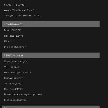
ГІГАБІТ на ДАЧУ
Акція "Гігабіт на 12 міс"
Фіксуй на рік: Інтернет + ТБ
Лояльність
Мій КЕШБЕК
Приведи друга
Пільги
Рік без абонплат
Підтримка
Додаткові послуги
VIP - сервіс
Як налаштувати Wi-Fi
Оплата послуг
Тест швидкості
Все про GPON
Powerbank Калькулятор mAH
Мобільні додатки