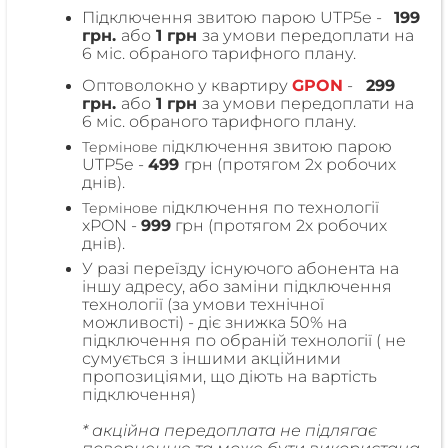
Підключення звитою парою UTP5e -
199
грн.
або
1 грн
за умови передоплати на
6 міс. обраного тарифного плану.
Оптоволокно у квартиру
GPON
-
299
грн.
або
1 грн
за умови передоплати на
6 міс. обраного тарифного плану.
ідключення звитою парою
Термінове п
UTP5e -
499
грн (протягом 2х робочих
днів).
ідключення по технології
Термінове п
xPON -
999
грн (протягом 2х робочих
днів).
У разі переїзду існуючого абонента на
іншу адресу, або заміни підключення
технології (за умови технічної
можливості) - діє знижка 50% на
підключення по обраній технології ( не
сумується з іншими акційними
пропозиціями, що діють на вартість
підключення)
* акційна передоплата не підлягає