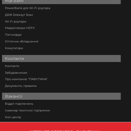
Магазин
PowerBank для Wi-Fi роутера
ДБЖ Блекаут Бокс
Wi-Fi роутери
Медіаплеєри HDTV
Патчкорди
Оптичне обладнання
Комутатори
Контакти
Контакти
Забудовникам
Про компанію "ПАВУТИНА"
Документи, правила
Вакансії
Відділ підключень
Інженер технічної підтримки
Кол-центр