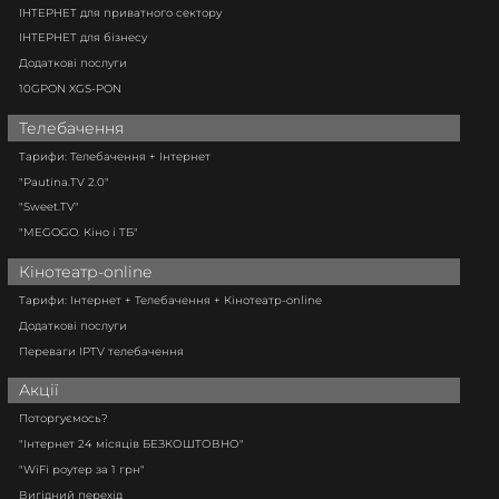
ІНТЕРНЕТ для приватного сектору
ІНТЕРНЕТ для бізнесу
Додаткові послуги
10GPON XGS-PON
Телебачення
Тарифи: Телебачення + Інтернет
"Pautina.TV 2.0"
"Sweet.TV"
"MEGOGO. Кіно і ТБ"
Кінотеатр-online
Тарифи: Інтернет + Телебачення + Кінотеатр-online
Додаткові послуги
Переваги IPTV телебачення
Акції
Поторгуємось?
"Інтернет 24 місяців БЕЗКОШТОВНО"
"WiFi роутер за 1 грн"
Вигідний перехід