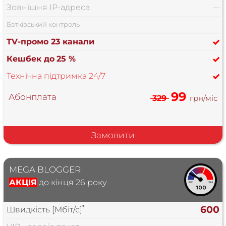
Зовнішня IP-адреса
—
Батківський контроль
—
TV-промо 23 канали
Кешбек до
25 %
Технічна підтримка 24/7
99
Абонплата
329
грн/міс
Замовити
MEGA BLOGGER
АКЦІЯ
до кінця 26 року
*
600
Швидкість [Мбіт/с]