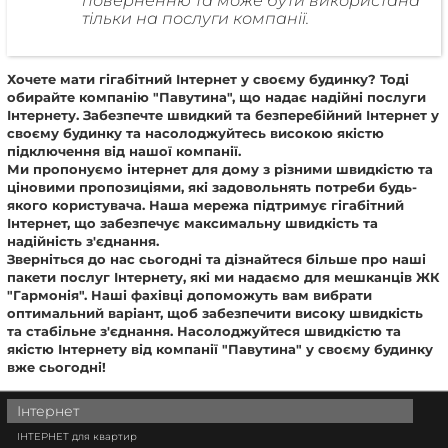
поверненню та може бути використана
тільки на послуги компанії.
Хочете мати гігабітний Інтернет у своєму будинку? Тоді
обирайте компанію "Павутина", що надає надійні послуги
Інтернету. Забезпечте швидкий та безперебійний Інтернет у
своєму будинку та насолоджуйтесь високою якістю
підключення від нашої компанії.
Ми пропонуємо інтернет для дому з різними швидкістю та
ціновими пропозиціями, які задовольнять потреби будь-
якого користувача. Наша мережа підтримує гігабітний
Інтернет, що забезпечує максимальну швидкість та
надійність з'єднання.
Зверніться до нас сьогодні та дізнайтеся більше про наші
пакети послуг Інтернету, які ми надаємо для мешканців ЖК
"Гармонія". Наші фахівці допоможуть вам вибрати
оптимальний варіант, щоб забезпечити високу швидкість
та стабільне з'єднання. Насолоджуйтеся швидкістю та
якістю Інтернету від компанії "Павутина" у своєму будинку
вже сьогодні!
Інтернет
ІНТЕРНЕТ для квартир