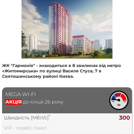
ЖК "Гармонія" - знаходиться в 8 хвилинах від метро
«Житомирська» по вулиці Василя Стуса, 7 в
Святошинському районі Києва.
MEGA WI-FI
АКЦІЯ
до кінця 26 року
*
300
Швидкість [Мбіт/с]
VIP - сервіс пакет
—