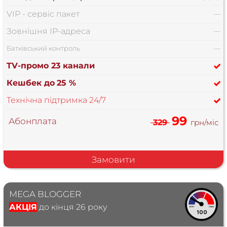
VIP - сервіс пакет
—
Зовнішня IP-адреса
—
Батківський контроль
—
TV-промо 23 канали
Кешбек до
25 %
Технічна підтримка 24/7
99
Абонплата
329
грн/міс
Замовити
MEGA BLOGGER
АКЦІЯ
до кінця 26 року