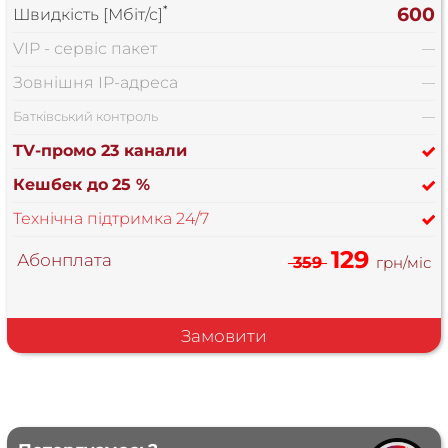
*
600
Швидкість [Мбіт/с]
VIP - сервіс пакет
—
Зовнішня IP-адреса
—
Батківський контроль
—
TV-промо 23 канали
Кешбек до
25 %
Технічна підтримка 24/7
129
Абонплата
359
грн/міс
Замовити