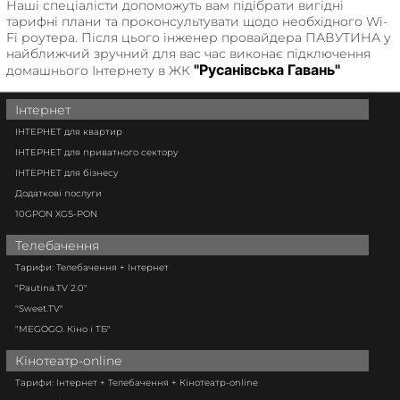
Наші спеціалісти допоможуть вам підібрати вигідні
тарифні плани та проконсультувати щодо необхідного Wi-
Fi роутера. Після цього інженер провайдера ПАВУТИНА у
найближчий зручний для вас час виконає підключення
"Русанівська Гавань"
домашнього Інтернету в ЖК
Інтернет
ІНТЕРНЕТ для квартир
ІНТЕРНЕТ для приватного сектору
ІНТЕРНЕТ для бізнесу
Додаткові послуги
10GPON XGS-PON
Телебачення
Тарифи: Телебачення + Інтернет
"Pautina.TV 2.0"
"Sweet.TV"
"MEGOGO. Кіно і ТБ"
Кінотеатр-online
Тарифи: Інтернет + Телебачення + Кінотеатр-online