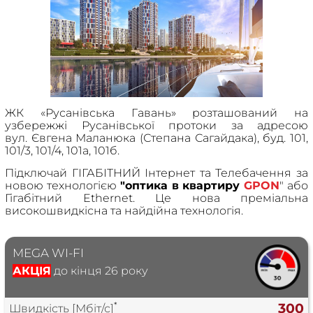
ЖК «Русанівська Гавань» розташований на
узбережжі Русанівської протоки за адресою
вул.
Євгена Маланюка (
Степана Сагайдака
), буд. 101,
101/3, 101/4, 101а, 101б.
Підключай ГІГАБІТНИЙ Інтернет та Телебачення за
новою технологією
"оптика в квартиру
GPON
" або
Гігабітний Ethernet. Це нова преміальна
високошвидкісна та найдійна технологія.
MEGA WI-FI
АКЦІЯ
до кінця 26 року
*
300
Швидкість [Мбіт/с]