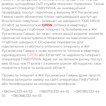
довіри, цілодобова 24/7 служба технічної підтримки. Також
Інтернет-Оператор ПАВУТИНА, як інноваційний
провайдер послуг, підключає у вашому ЖК Русанівська
Гавань своїм абонентам тільки найшвидший доступ до
Всесвітньої павутини – Інтернет на швидкості 1000 Мбіт/с
(Гігабіт) за технологією
GPON
(оптика в квартиру).
Підключивши гігабітний Інтернет та Телебачення в ЖК
Русанівська Гавань, ви та всі члени вашої родини зможете
одночасно користуватися Мережею на максимальній
гігабітній швидкості. Основною перевагою для
підключення гігабітного оптичного Інтернету в ЖК
Русанівська Гавань є нова технологія "оптика в квартиру
індивідуально
GPON
або Ethernet" та надійність інтернет-
оператора ПАВУТИНА. Адже ми на телеком ринку послуг
вже більш ніж 17 років і з кожним роком збільшуємо своє
покриття в Києві та київській області.
Провести Інтернет в ЖК Русанівська Гавань дуже просто.
Можна залишити заявку на сайті оператора ПАВУТИНА
або телефонувати за номерами телефонів:
+38(044)333-44-55 +38(073)333-44-55 +38(095)333-44-
55 +38(068)333-44-55