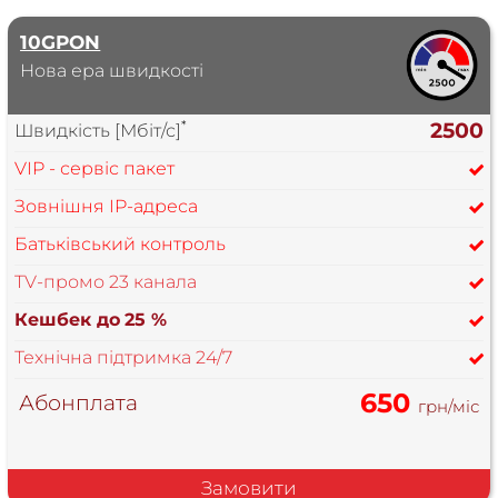
10GPON
Нова ера швидкості
*
2500
Швидкість [Мбіт/с]
VIP - сервіс пакет
Зовнішня IP-адреса
Батьківський контроль
TV-промо 23 канала
Кешбек до
25 %
Технічна підтримка 24/7
650
Абонплата
грн/міс
Замовити