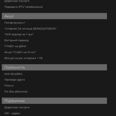
Додаткові послуги
Переваги IPTV телебачення
Акції
Поторгуємось?
"Інтернет 24 місяців БЕЗКОШТОВНО"
"WiFi роутер за 1 грн"
Вигідний перехід
ГІГАБІТ на ДАЧУ
Акція "Гігабіт на 12 міс"
Фіксуй на рік: Інтернет + ТБ
Лояльність
Мій КЕШБЕК
Приведи друга
Пільги
Рік без абонплат
Підтримка
Додаткові послуги
VIP - сервіс