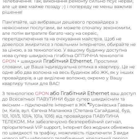
Телебачення. Так, виконання ремонту сильно псує нерви,
але це вже майже позаду ;-) і попереду не менш важливі
рішення!
Пам'ятайте, що вибравши дешевого провайдера з
неякісними послугами, ви можете спочатку зекономити,
але потім витратите багато часу на сервіс,
перепідключення та на очікування майстрів. Щоб не
довелося змиритися з повільним Інтернетом, обирайте не
за ціною, а за технологією. У вашому будинку доступна
нова супер швидкісна гігабітна ОПТИЧНА технологія
Гігабітний Ethernet
GPON
+ швидкий
. Простими
словами, це Ваша індивідуальна оптика в квартиру. Це не
одне або два волокна на весь будинок або ЖК, як у інших
провайдерів, а це виділене волокно, окремо у Вашу
квартиру тільки для ВАС!
або Гігабітний Ethernet
З технологією
GPON
ваш доступ
до Всесвітньої ПАВУТИНИ буде супер швидкісним та
"
якісним – підключайте Інтернет в ЖК
Русанівська Гавань
(м. Київ, вул.
Євгена Маланюка (
Степана Сагайдака
), буд.
101, 101/3, 101/4, 101а, 101б
) від провайдера ПАВУТИНА
ТЕЛЕКОМ. Ми забезпечуємо безперебійний сигнал,
пріоритетний VIP support, Інтернет без жодних обмежень
по швидкості та трафіку, можливість підключити 3 види
нового HD-цифрового телебачення, кредитний період