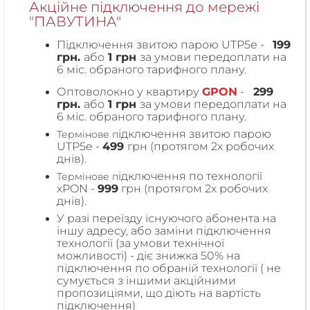
Акційне підключення до мережі
"ПАВУТИНА"
Підключення звитою парою UTP5e -
199
грн.
або
1 грн
за умови передоплати на
6 міс. обраного тарифного плану.
Оптоволокно у квартиру
GPON
-
299
грн.
або
1 грн
за умови передоплати на
6 міс. обраного тарифного плану.
ідключення звитою парою
Термінове п
UTP5e -
499
грн (протягом 2х робочих
днів).
ідключення по технології
Термінове п
xPON -
999
грн (протягом 2х робочих
днів).
У разі переїзду існуючого абонента на
іншу адресу, або заміни підключення
технології (за умови технічної
можливості) - діє знижка 50% на
підключення по обраній технології ( не
сумується з іншими акційними
пропозиціями, що діють на вартість
підключення)