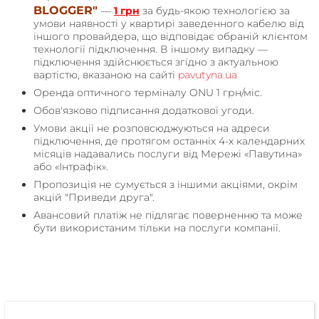
BLOGGER"
—
1 грн
за будь-якою технологією за
умови наявності у квартирі заведенного кабелю від
іншого провайдера, що відповідає обраній клієнтом
технології підключення. В іншому випадку —
підключення здійснюється згідно з актуальною
вартістю, вказаною на сайті
pavutyna.ua
Оренда оптичного терміналу ONU 1 грн/міс.
Обов'язково підписання додаткової угоди.
Умови акції не розповсюджуються на адреси
підключення, де протягом останніх 4-х календарних
місяців надавались послуги від Мережі «Павутина»
або «Інтрафік».
Пропозиція не сумується з іншими акціями, окрім
акцій "Приведи друга".
Авансовий платіж не підлягає поверненню та може
бути використаним тільки на послуги компанії.