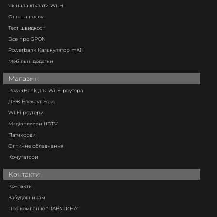
Як налаштувати Wi-Fi
Оплата послуг
Тест швидкості
Все про GPON
Powerbank Калькулятор mAH
Мобільні додатки
Магазин
PowerBank для Wi-Fi роутера
ДБЖ Блекаут Бокс
Wi-Fi роутери
Медіаплеєри HDTV
Патчкорди
Оптичне обладнання
Комутатори
Контакти
Контакти
Забудовникам
Про компанію "ПАВУТИНА"