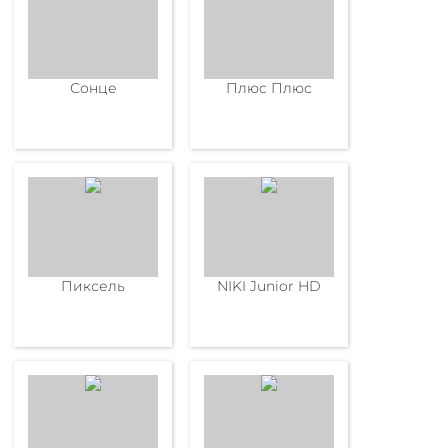
Сонце
Плюс Плюс
Пиксель
NIKI Junior HD