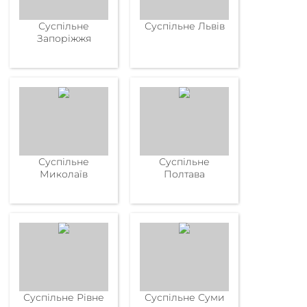
Суспільне
Суспільне Львів
Запоріжжя
Суспільне
Суспільне
Миколаїв
Полтава
Суспільне Рівне
Суспільне Суми