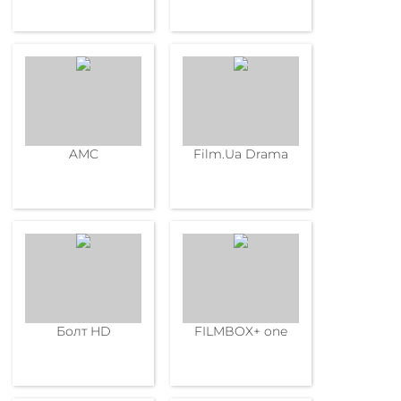
AMC
Film.Ua Drama
Болт HD
FILMBOX+ one