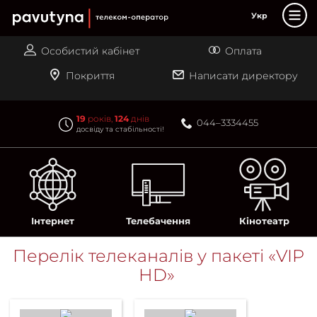
PAUTINA - телеком оператор
Укр
Інтернет
Особистий кабінет
Оплата
Телебачення
Покриття
Написати директору
Кінотеатр-online
Акції
19
років,
124
днів
044–3334455
досвіду та стабільності!
Лояльність
Підтримка
Магазин
Контакти
Інтернет
Телебачення
Кінотеатр
Вакансії
Перелік телеканалів у пакеті «VIP
HD»