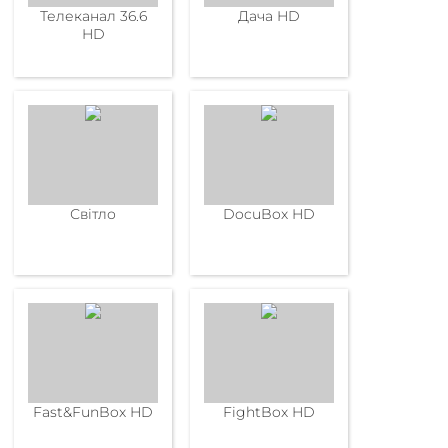
Телеканал 36.6
Дача HD
HD
Світло
DocuBox HD
Fast&FunBox HD
FightBox HD