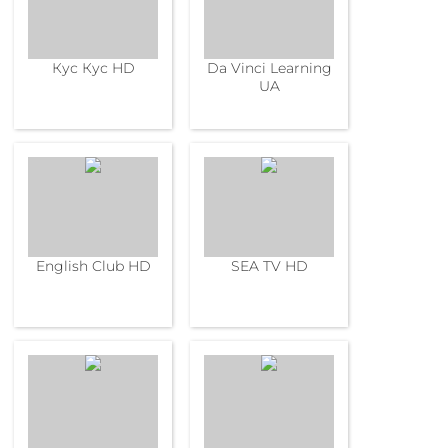
Кус Кус HD
Da Vinci Learning
UA
English Club HD
SEA TV HD