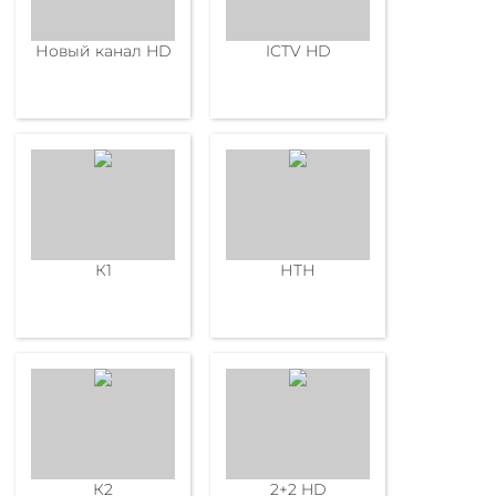
Новый канал HD
ICTV HD
К1
НТН
К2
2+2 HD