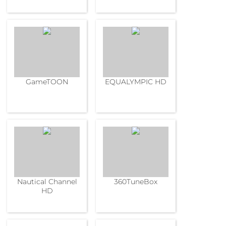
GameTOON
EQUALYMPIC HD
Nautical Channel
360TuneBox
HD