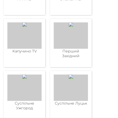
Капучино TV
Перший
Західний
Суспільне
Суспільне Луцьк
Ужгород