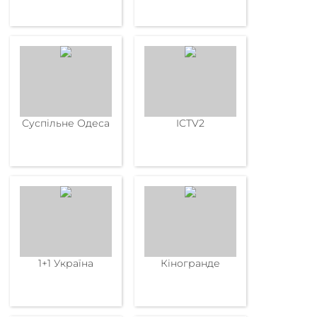
Суспільне Одеса
ICTV2
1+1 Україна
Кіногранде