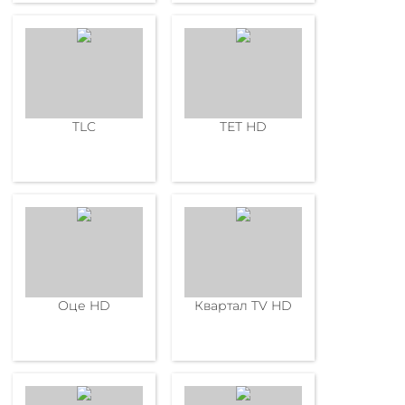
TLC
ТЕТ HD
Оце HD
Квартал TV HD