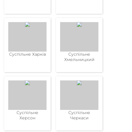
Суспільне Харків
Суспільне
Хмельницкий
Суспільне
Суспільне
Херсон
Черкаси