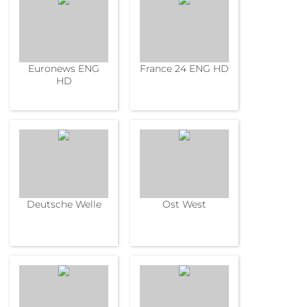
Euronews ENG
France 24 ENG HD
HD
Deutsche Welle
Ost West