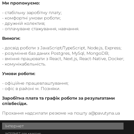
Ми пропонуємо:
- стабільну заробітну плату;
- комфортні умови роботи;
- дружній колектив;
- оплачуване стажування, навчання.
Вимоги:
- досвід роботи з JavaScript/TypeScript, Node.js, Express;
- розуміння баз даних Postgres, MySql, MongoDB;
- вміння працювати з React, Next.js, React-Native, Docker;
- комунікабельність.
Умови роботи:
- офіційне працевлаштування;
- офіс в районі м. Позняки.
Заробітна плата та графік роботи за результатами
співбесіди.
Прохання надсилати резюме на пошту a@pavutyna.ua
Інтернет
ІНТЕРНЕТ для квартир