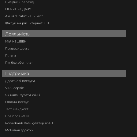
Вигідний перехід
ГІГАБІТ на ДАЧУ
Акція "Гігабіт на 12 міс"
Фіксуй на рік: Інтернет + ТБ
Лояльність
Мій КЕШБЕК
Приведи друга
Пільги
Рік без абонплат
Підтримка
Додаткові послуги
VIP - сервіс
Як налаштувати Wi-Fi
Оплата послуг
Тест швидкості
Все про GPON
Powerbank Калькулятор mAH
Мобільні додатки