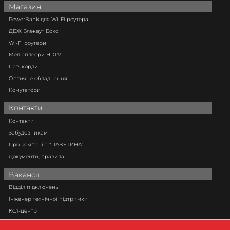
Магазин
PowerBank для Wi-Fi роутера
ДБЖ Блекаут Бокс
Wi-Fi роутери
Медіаплеєри HDTV
Патчкорди
Оптичне обладнання
Комутатори
Контакти
Контакти
Забудовникам
Про компанію "ПАВУТИНА"
Документи, правила
Вакансії
Відділ підключень
Інженер технічної підтримки
Кол-центр