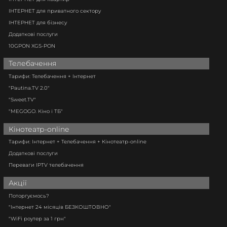
ІНТЕРНЕТ для приватного сектору
ІНТЕРНЕТ для бізнесу
Додаткові послуги
10GPON XGS-PON
Телебачення
Тарифи: Телебачення + Інтернет
"Pautina.TV 2.0"
"Sweet.TV"
"MEGOGO. Кіно і ТБ"
Кінотеатр-online
Тарифи: Інтернет + Телебачення + Кінотеатр-online
Додаткові послуги
Переваги IPTV телебачення
Акції
Поторгуємось?
"Інтернет 24 місяців БЕЗКОШТОВНО"
"WiFi роутер за 1 грн"