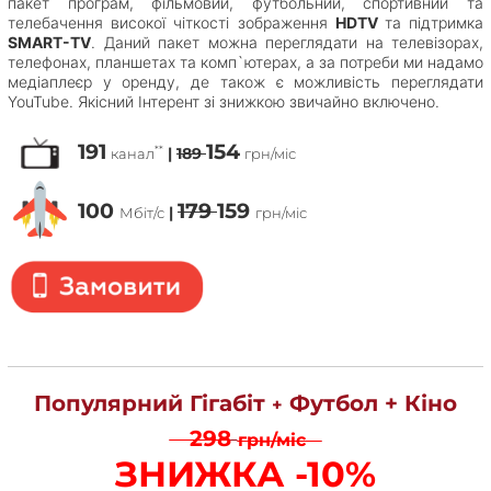
пакет програм, фільмовий, футбольний, спортивний та
телебачення високої чіткості зображення
HDTV
та підтримка
SMART-TV
. Даний пакет можна переглядати на телевізорах,
телефонах, планшетах та комп`ютерах, а за потреби ми надамо
медіаплеєр у оренду, де також є можливість переглядати
YouTube. Якісний Інтерент зі знижкою звичайно включено.
191
154
**
|
189
канал
грн/міс
100
179
159
|
Мбіт/с
грн/міс
Популярний Гігабіт
Футбол + Кіно
+
298
грн/міс
ЗНИЖКА -10%