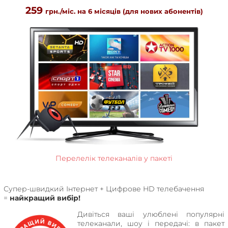
259
грн./міс. на 6 місяців (для нових абонентів)
Перелелік телеканалів у пакеті
Супер-швидкий Інтернет + Цифрове HD телебачення
=
найкращий вибір!
Дивіться ваші улюблені популярні
телеканали, шоу і передачі: в пакет