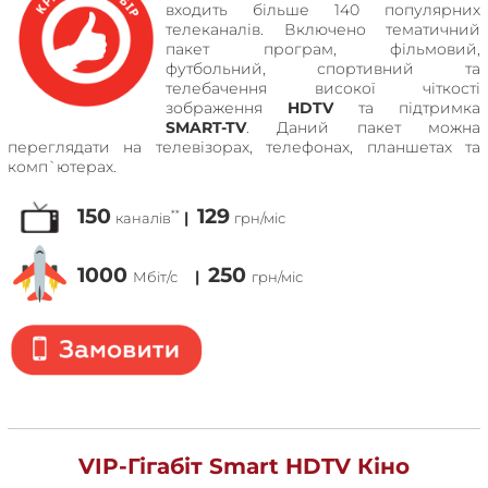
входить більше 140 популярних
телеканалів. Включено тематичний
пакет програм, фільмовий,
футбольний, спортивний та
телебачення високої чіткості
зображення
HDTV
та підтримка
SMART-TV
. Даний пакет можна
переглядати на телевізорах, телефонах, планшетах та
комп`ютерах.
150
129
**
|
каналів
грн/міс
1000
250
|
Мбіт/с
грн/міс
VIP-Гігабіт Smart HDTV Кіно