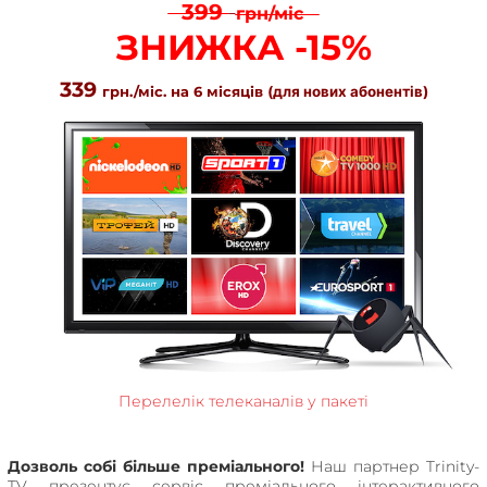
399
грн/міс
ЗНИЖКА -15%
339
грн./міс. на 6 місяців
(для нових абонентів)
Перелелік телеканалів у пакеті
Дозволь собі більше преміального!
Наш партнер Trinity-
TV презентує сервіс преміального інтерактивного