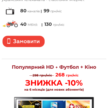
80
99
|
каналів
грн/міс
40
130
|
Мбіт/с
грн/міс
Популярний HD
Футбол + Кіно
+
268
298
грн/міс
грн/міс
ЗНИЖКА -10%
на 6 місяців (для нових абонентів)