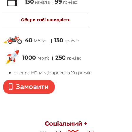
130
99
|
каналів
грн/міс
Обери собі швидкість
40
130
|
Мбіт/с
грн/міс
1000
250
|
Мбіт/с
грн/міс
оренда HD-медіапрлеєра 19 грн/міс
Соціальний +