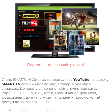
Перелелік телеканалів у пакеті
Стань SMARTом! Дивись телеканали та
YouTube
на своєму
SMART TV
або ми надамо медіаплеєр в оренду зі
знижкою. До пакету включено найпопулярніші канали -
Україна, 1 + 1, ICTV, СТБ, Інтер, Новий канал, фільмові,
розважальні, дитячі та музичні канали + необмежений
доступ до кінозалів OLL.TV.