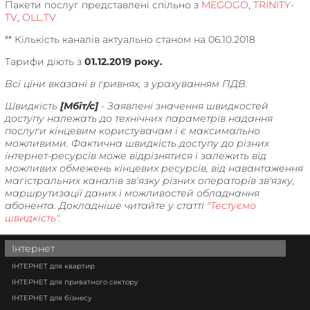
Пакети послуг представлені спільно з
MEGOGO
,
TRINITY-
TV
,
OLL.TV
** Кількість каналів актуально станом на 06.10.2018
Тарифи діють з
01.12.2019 року.
Всі ціни вказані в гривнях, з урахуванням ПДВ.
Швидкість
[Мбіт/с]
- Заявлені значення швидкостей
доступу належать до технічних параметрів надання
послуги кінцевим користувачам і є максимально
можливими. Фактична швидкість доступу до різних
інтернет-ресурсів може відрізнятися і залежить від
можливих обмежень кінцевих ресурсів, від навантаження
магістральних каналів зв'язку різних операторів зв'язку,
маршрутизації даних і можливостей обладнання
абонента. Докладніше читайте у статті
"Тестуємо
швидкість"
.
Інтернет
ІНТЕРНЕТ для квартир
ІНТЕРНЕТ для приватного сектору
ІНТЕРНЕТ для бізнесу