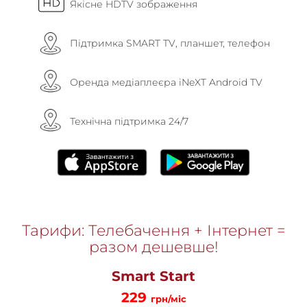
Якісне HDTV зображення
Підтримка SMART TV, планшет, телефон
Оренда медіаплеєра iNeXT Android TV
Технічна підтримка 24/7
Тарифи: Телебачення + Інтернет =
разом дешевше!
Smart Start
229
грн/міс