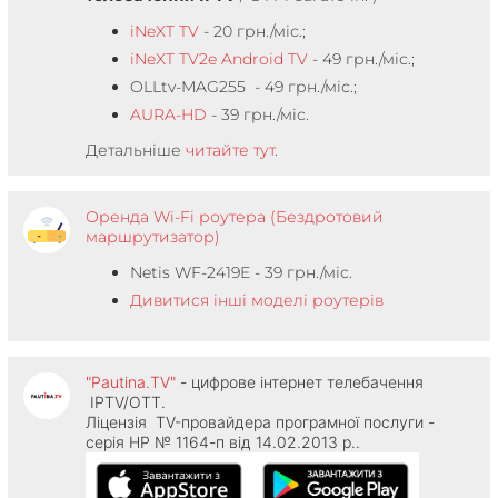
iNeXT TV
- 20 грн./міс.;
iNeXT TV2e Android TV
- 49 грн./міс.;
OLLtv-MAG255 - 49 грн./міс.;
AURA-HD
- 39 грн./міс.
Детальніше
читайте тут
.
Оренда Wi-Fi роутера (Бездротовий
маршрутизатор)
Netis WF-2419E - 39 грн./міс.
Дивитися інші моделі роутерів
"Pautina.TV"
- цифрове інтернет телебачення
IPTV/OTT.
Ліцензія TV-провайдера програмної послуги -
серія НР № 1164-п від 14.02.2013 р..