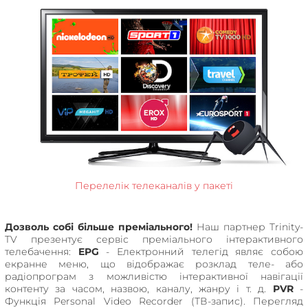
Перелелік телеканалів у пакеті
Дозволь собі більше преміального!
Наш партнер Trinity-
TV презентує сервіс преміального інтерактивного
телебачення:
EPG
- Електронний телегід являє собою
екранне меню, що відображає розклад теле- або
радіопрограм з можливістю інтерактивної навігації
контенту за часом, назвою, каналу, жанру і т. д.
PVR
-
Функція Personal Video Recorder (ТВ-запис). Перегляд