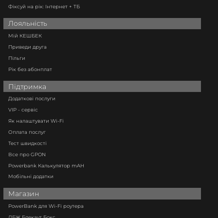
Фіксуй на рік: Інтернет + ТБ
Лояльність
Мій КЕШБЕК
Приведи друга
Пільги
Рік без абонплат
Підтримка
Додаткові послуги
VIP - сервіс
Як налаштувати Wi-Fi
Оплата послуг
Тест швидкості
Все про GPON
Powerbank Калькулятор mAH
Мобільні додатки
Магазин
PowerBank для Wi-Fi роутера
ДБЖ Блекаут Бокс