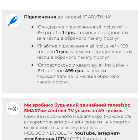
Підключення
до мережі "ПАВУТИНА":
"Стандартне підключення all inclusive" -
99 грн. або
1 грн.
за умови передоплати
за 4 місяців обраного пакету послуг;
"Гігабітне підключення all inclusive" - 199
грн. або
1 грн.
за умови передоплати за 6
місяців обраного пакету послуг;
"Оптоволоконо у квартиру all inclusive" -
999 грн.
або
499 грн.
за
умови
передоплати за 12 місяців обраного
пакету послуг.
Ми зробимо будь-який звичайний телевізор
SMARTом Android TV усього за 49 грн/міс.
Оренда мережевого медіаплеєра (можливість
використовувати он-лайн сервіси і кінотеатри
безкоштовно на своєму телевізорі
MEGOGO.NET, OLL.TV,
YouTube, Інтернет-
телебачення IPTV
/ OTT і багато ін. )