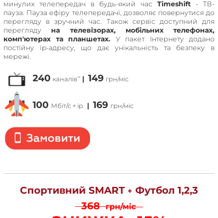
минулих телепередач в будь-який час
Timeshift
- ТВ-
пауза. Пауза ефіру телепередачі, дозволяє повернутися до
перегляду в зручний час. Також сервіс доступний для
перегляду
на телевізорах, мобільних телефонах,
комп'ютерах та планшетах.
У пакет Інтернету додано
постійну ip-адресу, що дає унікальність та безпеку в
мережі.
240
149
|
каналів
грн/міс
**
100
169
|
Мбіт/с + ip
грн/міс
Спортивний SMART
Футбол 1,2,3
+
368
грн/міс