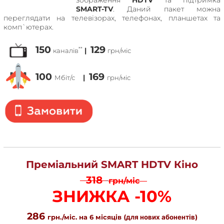
SMART-TV
. Даний пакет можна
переглядати на телевізорах, телефонах, планшетах та
комп`ютерах.
150
129
**
|
каналів
грн/міс
100
169
|
Мбіт/с
грн/міс
Преміальний SMART HDTV Кіно
318
грн/міс
ЗНИЖКА -10%
286
грн./міс. на 6 місяців
(для нових абонентів)