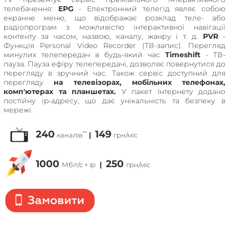
телебачення:
EPG
- Електронний телегід являє собою
екранне меню, що відображає розклад теле- або
радіопрограм з можливістю інтерактивної навігації
контенту за часом, назвою, каналу, жанру і т. д.
PVR
-
Функція Personal Video Recorder (ТВ-запис). Перегляд
минулих телепередач в будь-який час
Timeshift
- ТВ-
пауза. Пауза ефіру телепередачі, дозволяє повернутися до
перегляду в зручний час. Також сервіс доступний для
перегляду
на телевізорах, мобільних телефонах,
комп'ютерах та планшетах.
У пакет Інтернету додано
постійну ip-адресу, що дає унікальність та безпеку в
мережі.
240
149
**
|
каналів
грн/міс
1000
250
|
Мбіт/с + ip
грн/міс