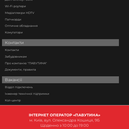
Wi-Fi роутери
Медіаплеєри HDTV
Патчкорди
Оптичне обладнання
Комутатори
Контакти
Контакти
Забудовникам
Про компанію "ПАВУТИНА"
Документи, правила
Вакансії
Відділ підключень
Інженер технічної підтримки
Кол-центр
ІНТЕРНЕТ ОПЕРАТОР «ПАВУТИНА»
м. Київ, вул. Олександра Кошиця, 9Б
Щоденно з 10:00 до 19:00