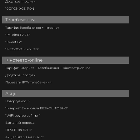
Додаткові послуги
10GPON XGS-PON
Телебачення
Тарифи: Телебачення + Інтернет
"Pautina.TV 2.0"
"Sweet.TV"
"MEGOGO. Кіно і ТБ"
Кінотеатр-online
Тарифи: Інтернет + Телебачення + Кінотеатр-online
Додаткові послуги
Переваги IPTV телебачення
Акції
Поторгуємось?
"Інтернет 24 місяців БЕЗКОШТОВНО"
"WiFi роутер за 1 грн"
Вигідний перехід
ГІГАБІТ на ДАЧУ
Акція "Гігабіт на 12 міс"