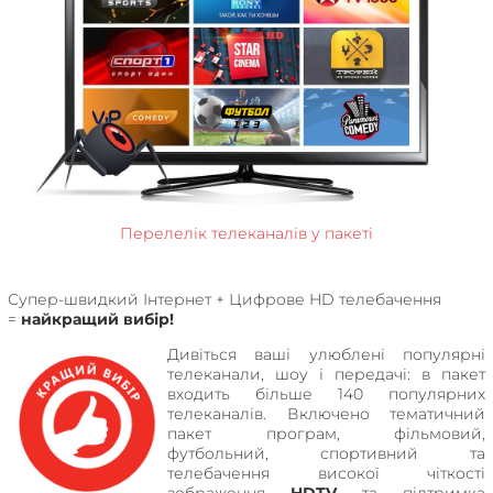
Перелелік телеканалів у пакеті
Супер-швидкий Інтернет + Цифрове HD телебачення
=
найкращий вибір!
Дивіться ваші улюблені популярні
телеканали, шоу і передачі: в пакет
входить більше 140 популярних
телеканалів. Включено тематичний
пакет програм, фільмовий,
футбольний, спортивний та
телебачення високої чіткості
зображення
HDTV
та підтримка